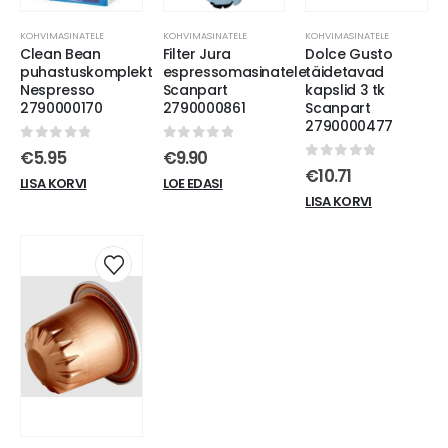
KOHVIMASINATELE
KOHVIMASINATELE
KOHVIMASINATELE
Clean Bean
Filter Jura
Dolce Gusto
puhastuskomplekt
espressomasinatele
täidetavad
Nespresso
Scanpart
kapslid 3 tk
2790000170
2790000861
Scanpart
2790000477
0
out of 5
0
out of 5
€
5.95
€
9.90
0
out of 5
€
10.71
LISA KORVI
LOE EDASI
LISA KORVI