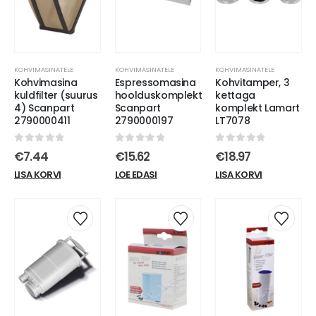
KOHVIMASINATELE
KOHVIMASINATELE
KOHVIMASINATELE
Kohvimasina
Espressomasina
Kohvitamper, 3
kuldfilter (suurus
hoolduskomplekt
kettaga
4) Scanpart
Scanpart
komplekt Lamart
2790000411
2790000197
LT7078
0
out of 5
0
out of 5
0
out of 5
€
7.44
€
15.62
€
18.97
LISA KORVI
LOE EDASI
LISA KORVI