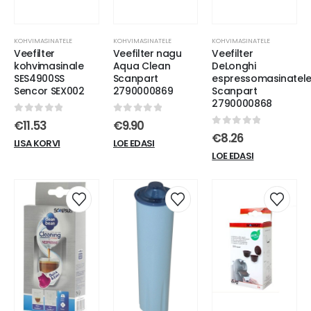
KOHVIMASINATELE
KOHVIMASINATELE
KOHVIMASINATELE
Veefilter
Veefilter nagu
Veefilter
kohvimasinale
Aqua Clean
DeLonghi
SES4900SS
Scanpart
espressomasinatel
Sencor SEX002
2790000869
Scanpart
2790000868
0
out of 5
0
out of 5
€
11.53
€
9.90
0
out of 5
€
8.26
LISA KORVI
LOE EDASI
LOE EDASI