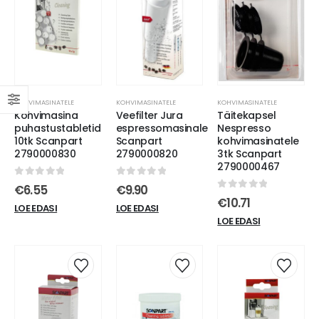
KOHVIMASINATELE
KOHVIMASINATELE
KOHVIMASINATELE
Kohvimasina
Veefilter Jura
Täitekapsel
puhastustabletid
espressomasinale
Nespresso
10tk Scanpart
Scanpart
kohvimasinatele
2790000830
2790000820
3tk Scanpart
2790000467
0
out of 5
0
out of 5
€
6.55
€
9.90
0
out of 5
€
10.71
LOE EDASI
LOE EDASI
LOE EDASI