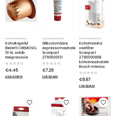
KOHVIMASINATELE
KOHVIMASINATELE
KOHVIMASINATELE
Kohvikapslid
Silikoonmääre
Kohvimasina
Bialetti CREMOSO,
espressomasinale
veefilter
10 tk, sobib
Scanpart
Scanpart
Nespressole
2790000131
2790000866
kohvimasinatele
Bosch Intenza
0
out of 5
0
out of 5
€
4.45
€
7.29
LISA KORVI
LOE EDASI
0
out of 5
€
9.67
LOE EDASI