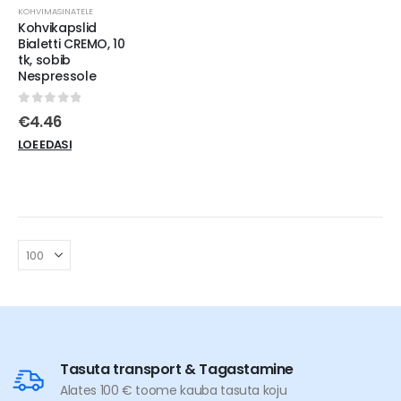
KOHVIMASINATELE
Kohvikapslid
Bialetti CREMO, 10
tk, sobib
Nespressole
0
out of 5
€
4.46
LOE EDASI
Tasuta transport & Tagastamine
Alates 100 € toome kauba tasuta koju