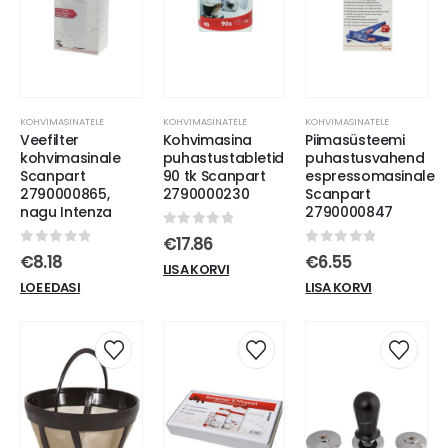
KOHVIMASINATELE
KOHVIMASINATELE
KOHVIMASINATELE
Veefilter
Kohvimasina
Piimasüsteemi
kohvimasinale
puhastustabletid
puhastusvahend
Scanpart
90 tk Scanpart
espressomasinale
2790000865,
2790000230
Scanpart
nagu Intenza
2790000847
0
out of 5
€
17.86
0
out of 5
0
out of 5
€
8.18
€
6.55
LISA KORVI
LOE EDASI
LISA KORVI