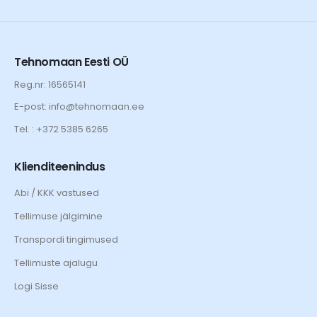
Tehnomaan Eesti OÜ
Reg.nr: 16565141
E-post: info@tehnomaan.ee
Tel. : +372 5385 6265
Klienditeenindus
Abi / KKK vastused
Tellimuse jälgimine
Transpordi tingimused
Tellimuste ajalugu
Logi Sisse