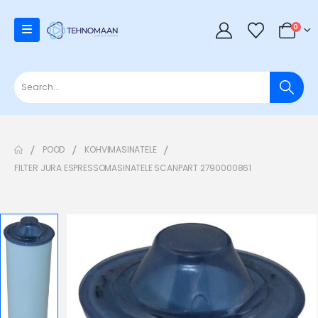
0
POOD
KOHVIMASINATELE
FILTER JURA ESPRESSOMASINATELE SCANPART 2790000861