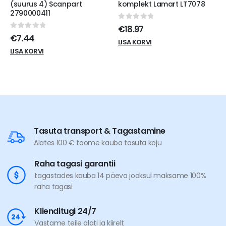
(suurus 4) Scanpart
komplekt Lamart LT7078
2790000411
0
out of 5
€
18.97
0
out of 5
€
7.44
LISA KORVI
LISA KORVI
Tasuta transport & Tagastamine
Alates 100 € toome kauba tasuta koju
Raha tagasi garantii
tagastades kauba 14 päeva jooksul maksame 100%
raha tagasi
Klienditugi 24/7
Vastame teile alati ja kiirelt