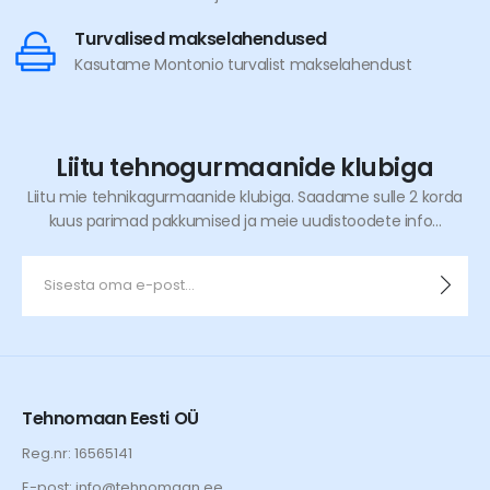
Turvalised makselahendused
Kasutame Montonio turvalist makselahendust
Liitu tehnogurmaanide klubiga
Liitu mie tehnikagurmaanide klubiga. Saadame sulle 2 korda
kuus parimad pakkumised ja meie uudistoodete info...
Tehnomaan Eesti OÜ
Reg.nr: 16565141
E-post: info@tehnomaan.ee