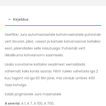
Kirjeldus
Veefilter Jura automaatsetele kohvimasinatele puhastab
vett kloorist, pliist, vasest ja kaitseb kohvimasinat katlakivi
eest, pikendades selle kasutusiga. Puhastab vett
rikkalikuma kohviaroomi saamiseks.
Lisaks soovitame katlakivi seadmest eemaldada
vähemalt kaks korda aastas. Filtrit tuleks vahetada iga 2
kuu tagant või iga 50 liitri järel, mis võrdub umbes 400
tassi kohviga
Sobib järgmistele Jura masinatele
A seeria
: A 1, A 7, A 100, A 700,