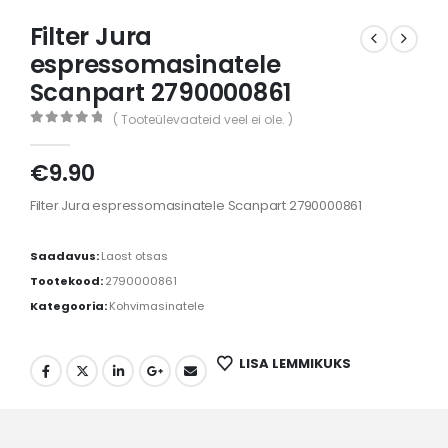
Filter Jura
espressomasinatele
Scanpart 2790000861
( Tooteülevaateid veel ei ole. )
0
out of 5
€
9.90
Filter Jura espressomasinatele Scanpart 2790000861
Saadavus:
Laost otsas
Tootekood:
2790000861
Kategooria:
Kohvimasinatele
LISA LEMMIKUKS