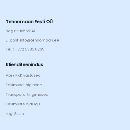
Tehnomaan Eesti OÜ
Reg.nr: 16565141
E-post: info@tehnomaan.ee
Tel. : +372 5385 6265
Klienditeenindus
Abi / KKK vastused
Tellimuse jälgimine
Transpordi tingimused
Tellimuste ajalugu
Logi Sisse