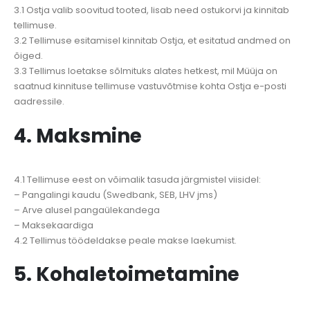
3.1 Ostja valib soovitud tooted, lisab need ostukorvi ja kinnitab
tellimuse.
3.2 Tellimuse esitamisel kinnitab Ostja, et esitatud andmed on
õiged.
3.3 Tellimus loetakse sõlmituks alates hetkest, mil Müüja on
saatnud kinnituse tellimuse vastuvõtmise kohta Ostja e-posti
aadressile.
4. Maksmine
4.1 Tellimuse eest on võimalik tasuda järgmistel viisidel:
– Pangalingi kaudu (Swedbank, SEB, LHV jms)
– Arve alusel pangaülekandega
– Maksekaardiga
4.2 Tellimus töödeldakse peale makse laekumist.
5. Kohaletoimetamine