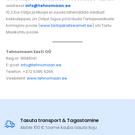
aadressil
info@tehnomaan.ee
.
10.2 Kui Ostja ja Müüja ei suuda lahendada vaidlust
kokkuleppel, on Ostjal õigus pöörduda Tarbijavaidluste
komisjoni poole (
www.tarbijakaitseamet.ee
) või Tartu
Maakohtu poole.
Tehnomaan Eesti OÜ
Reg.nr: 16565141
E-post:
info@tehnomaan.ee
Telefon: +372 5385 6265
Veebileht:
www.tehnomaan.ee
Tasuta transport & Tagastamine
Alates 100 € toome kauba tasuta koju