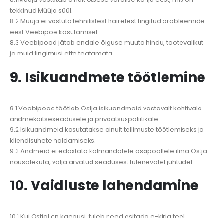
tekkinud Müüja süül.
8.2 Müüja ei vastuta tehnilistest häiretest tingitud probleemide
eest Veebipoe kasutamisel.
8.3 Veebipood jätab endale õiguse muuta hindu, tootevalikut
ja muid tingimusi ette teatamata.
9. Isikuandmete töötlemine
9.1 Veebipood töötleb Ostja isikuandmeid vastavalt kehtivale
andmekaitseseadusele ja privaatsuspoliitikale.
9.2 Isikuandmeid kasutatakse ainult tellimuste töötlemiseks ja
kliendisuhete haldamiseks.
9.3 Andmeid ei edastata kolmandatele osapooltele ilma Ostja
nõusolekuta, välja arvatud seadusest tulenevatel juhtudel.
10. Vaidluste lahendamine
10.1 Kui Ostjal on kaebusi, tuleb need esitada e-kirja teel