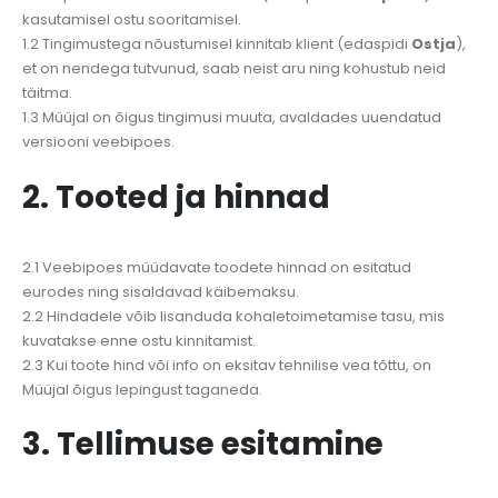
kasutamisel ostu sooritamisel.
1.2 Tingimustega nõustumisel kinnitab klient (edaspidi
Ostja
),
et on nendega tutvunud, saab neist aru ning kohustub neid
täitma.
1.3 Müüjal on õigus tingimusi muuta, avaldades uuendatud
versiooni veebipoes.
2. Tooted ja hinnad
2.1 Veebipoes müüdavate toodete hinnad on esitatud
eurodes ning sisaldavad käibemaksu.
2.2 Hindadele võib lisanduda kohaletoimetamise tasu, mis
kuvatakse enne ostu kinnitamist.
2.3 Kui toote hind või info on eksitav tehnilise vea tõttu, on
Müüjal õigus lepingust taganeda.
3. Tellimuse esitamine