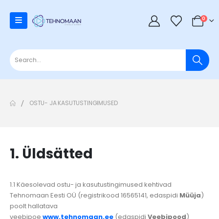
0
OSTU- JA KASUTUSTINGIMUSED
1. Üldsätted
1.1 Käesolevad ostu- ja kasutustingimused kehtivad
Tehnomaan Eesti OÜ (registrikood 16565141, edaspidi
Müüja
)
poolt hallatava
veebipoe
www.tehnomaan.ee
(edaspidi
Veebipood
)