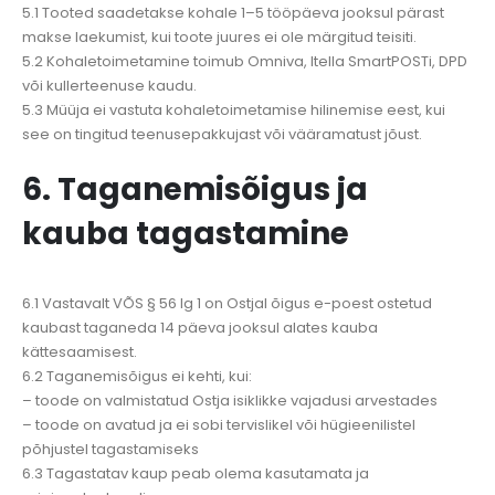
5.1 Tooted saadetakse kohale 1–5 tööpäeva jooksul pärast
makse laekumist, kui toote juures ei ole märgitud teisiti.
5.2 Kohaletoimetamine toimub Omniva, Itella SmartPOSTi, DPD
või kullerteenuse kaudu.
5.3 Müüja ei vastuta kohaletoimetamise hilinemise eest, kui
see on tingitud teenusepakkujast või vääramatust jõust.
6. Taganemisõigus ja
kauba tagastamine
6.1 Vastavalt VÕS § 56 lg 1 on Ostjal õigus e-poest ostetud
kaubast taganeda 14 päeva jooksul alates kauba
kättesaamisest.
6.2 Taganemisõigus ei kehti, kui:
– toode on valmistatud Ostja isiklikke vajadusi arvestades
– toode on avatud ja ei sobi tervislikel või hügieenilistel
põhjustel tagastamiseks
6.3 Tagastatav kaup peab olema kasutamata ja