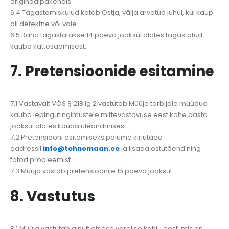
originaalpakendis.
6.4 Tagastamiskulud katab Ostja, välja arvatud juhul, kui kaup
oli defektne või vale.
6.5 Raha tagastatakse 14 päeva jooksul alates tagastatud
kauba kättesaamisest.
7. Pretensioonide esitamine
7.1 Vastavalt VÕS § 218 lg 2 vastutab Müüja tarbijale müüdud
kauba lepingutingimustele mittevastavuse eest kahe aasta
jooksul alates kauba üleandmisest.
7.2 Pretensiooni esitamiseks palume kirjutada
aadressil
info@tehnomaan.ee
ja lisada ostutõend ning
fotod probleemist.
7.3 Müüja vastab pretensioonile 15 päeva jooksul.
8. Vastutus
8.1 Müüja vastutab ainult otsese varalise kahju eest, mis on