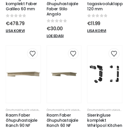
komplekt Faber
õhupuhastajale
tagasivooluklapp
Galileo 60 mm
Faber Stilo
120 mm
Angolo
0
out of 5
0
out of 5
€
478.79
€
11.99
0
out of 5
€
30.00
LISA KORVI
LISA KORVI
LOE EDASI
ÕHUPUHASTAJATE LISAVARUSTUS
ÕHUPUHASTAJATE LISAVARUSTUS
ÕHUPUHASTAJATE LISAVARUSTUS
Raam Faber
Raam Faber
Siseringluse
õhupuhastajale
õhupuhastajale
komplekt
Ranch 90 NF
Ranch 60 NF
Whirlpool Kitchen