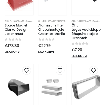
ÕHUPUHASTAJATE LISAVARUSTUS
ÕHUPUHASTAJATE LISAVARUSTUS
ÕHUPUHASTAJATE LISAVARUSTUS
Space Max kit
Alumiinium filter
Õhu
Ciarko Design
õhupuhastajale
tagasivooluklapp
Joker must
Greentek Manila
õhupuhastajale
Greentek
0
out of 5
0
out of 5
€
178.80
€
22.79
0
out of 5
€
7.20
LISA KORVI
LISA KORVI
LISA KORVI