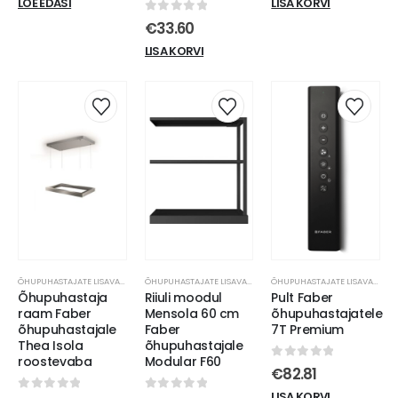
LOE EDASI
LISA KORVI
0
out of 5
€
33.60
LISA KORVI
ÕHUPUHASTAJATE LISAVARUSTUS
ÕHUPUHASTAJATE LISAVARUSTUS
ÕHUPUHASTAJATE LISAVARUSTUS
Õhupuhastaja
Riiuli moodul
Pult Faber
raam Faber
Mensola 60 cm
õhupuhastajatele
õhupuhastajale
Faber
7T Premium
Thea Isola
õhupuhastajale
roostevaba
Modular F60
0
out of 5
€
82.81
LISA KORVI