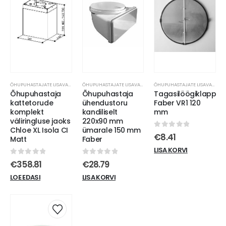
ÕHUPUHASTAJATE LISAVARUSTUS
ÕHUPUHASTAJATE LISAVARUSTUS
ÕHUPUHASTAJATE LISAVARUSTUS
Õhupuhastaja
Õhupuhastaja
Tagasilöögiklapp
kattetorude
ühendustoru
Faber VR1 120
komplekt
kandiliselt
mm
väliringluse jaoks
220x90 mm
Chloe XL Isola CI
ümarale 150 mm
0
out of 5
€
8.41
Matt
Faber
LISA KORVI
0
out of 5
0
out of 5
€
358.81
€
28.79
LOE EDASI
LISA KORVI