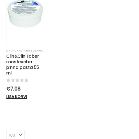
ÕHUPUHASTAJATE LISAVARUSTUS
Clin&Clin Faber
roostevaba
pinna pasta 55
ml
0
out of 5
€
7.08
LISA KORVI