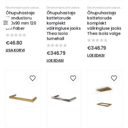
ÕHUPUHASTAJATE LISAVARUSTUS
ÕHUPUHASTAJATE LISAVARUSTUS
ÕHUPUHASTAJATE LISAVARUSTUS
Õhupuhastaja
Õhupuhastaja
Õhupuhastaja
ühendustoru
kattetorude
kattetorude
220x90 mm 120
komplekt
komplekt
cm Faber
väliringluse jaoks
väliringluse jaoks
Thea Isola
Thea Isola valge
tumehall
0
out of 5
€
46.80
0
out of 5
€
346.79
LISA KORVI
0
out of 5
€
346.79
LOE EDASI
LOE EDASI