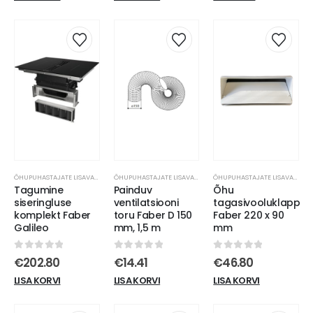
ÕHUPUHASTAJATE LISAVARUSTUS
ÕHUPUHASTAJATE LISAVARUSTUS
ÕHUPUHASTAJATE LISAVARUSTUS
Tagumine
Painduv
Õhu
siseringluse
ventilatsiooni
tagasivooluklapp
komplekt Faber
toru Faber D 150
Faber 220 x 90
Galileo
mm, 1,5 m
mm
0
out of 5
0
out of 5
0
out of 5
€
202.80
€
14.41
€
46.80
LISA KORVI
LISA KORVI
LISA KORVI