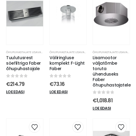
ÕHUPUHASTAJATE LISAVARUSTUS
ÕHUPUHASTAJATE LISAVARUSTUS
ÕHUPUHASTAJATE LISAVARUSTUS
Tuulutusrest
Väliringluse
Lisamootor
söefiltriga Faber
komplekt F-Light
väljatõmbe
õhupuhastajale
Faber
toruta
ühenduseks
Faber
0
out of 5
0
out of 5
€
214.79
€
73.16
õhupuhastajatele
LOE EDASI
LOE EDASI
0
out of 5
€
1,018.81
LOE EDASI