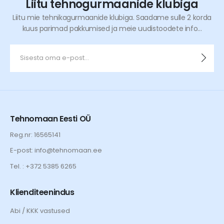
Liitu tehnogurmaanide klubiga
Liitu mie tehnikagurmaanide klubiga. Saadame sulle 2 korda
kuus parimad pakkumised ja meie uudistoodete info...
Tehnomaan Eesti OÜ
Reg.nr: 16565141
E-post: info@tehnomaan.ee
Tel. : +372 5385 6265
Klienditeenindus
Abi / KKK vastused