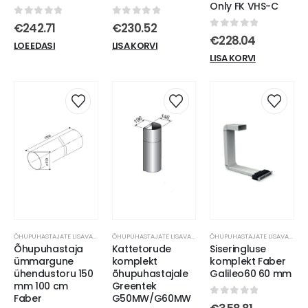
Only FK VHS-C
0
out of 5
0
out of 5
€
242.71
€
230.52
0
out of 5
€
228.04
LOE EDASI
LISA KORVI
LISA KORVI
ÕHUPUHASTAJATE LISAVARUSTUS
ÕHUPUHASTAJATE LISAVARUSTUS
ÕHUPUHASTAJATE LISAVARUSTUS
Õhupuhastaja
Kattetorude
Siseringluse
ümmargune
komplekt
komplekt Faber
ühendustoru 150
õhupuhastajale
Galileo60 60 mm
mm 100 cm
Greentek
Faber
G50MW/G60MW
0
out of 5