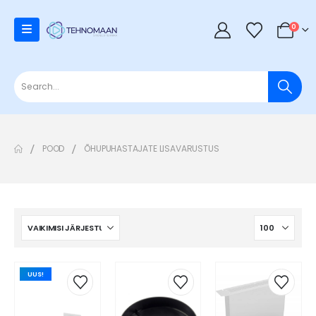
0
POOD
ÕHUPUHASTAJATE LISAVARUSTUS
UUS!