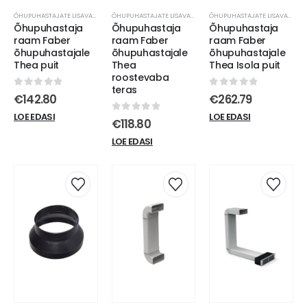
ÕHUPUHASTAJATE LISAVARUSTUS
ÕHUPUHASTAJATE LISAVARUSTUS
ÕHUPUHASTAJATE LISAVARUSTUS
Õhupuhastaja
Õhupuhastaja
Õhupuhastaja
raam Faber
raam Faber
raam Faber
õhupuhastajale
õhupuhastajale
õhupuhastajale
Thea puit
Thea
Thea Isola puit
roostevaba
teras
0
out of 5
0
out of 5
€
142.80
€
262.79
LOE EDASI
LOE EDASI
0
out of 5
€
118.80
LOE EDASI