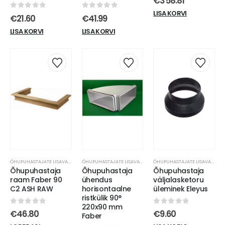
€
358.81
LISA KORVI
0
out of 5
0
out of 5
€
21.60
€
41.99
LISA KORVI
LISA KORVI
ÕHUPUHASTAJATE LISAVARUSTUS
ÕHUPUHASTAJATE LISAVARUSTUS
ÕHUPUHASTAJATE LISAVARUSTUS
Õhupuhastaja
Õhupuhastaja
Õhupuhastaja
raam Faber 90
ühendus
väljalasketoru
C2 ASH RAW
horisontaalne
üleminek Eleyus
ristkülik 90°
220x90 mm
0
out of 5
0
out of 5
€
46.80
€
9.60
Faber