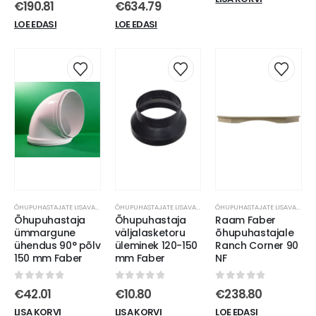
0
out of 5
0
out of 5
€
190.81
€
634.79
LOE EDASI
LOE EDASI
ÕHUPUHASTAJATE LISAVARUSTUS
ÕHUPUHASTAJATE LISAVARUSTUS
ÕHUPUHASTAJATE LISAVARUSTUS
Õhupuhastaja
Õhupuhastaja
Raam Faber
ümmargune
väljalasketoru
õhupuhastajale
ühendus 90° põlv
üleminek 120-150
Ranch Corner 90
150 mm Faber
mm Faber
NF
0
out of 5
0
out of 5
0
out of 5
€
42.01
€
10.80
€
238.80
LISA KORVI
LISA KORVI
LOE EDASI