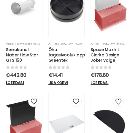
ÕHUPUHASTAJATE LISAVARUSTUS
ÕHUPUHASTAJATE LISAVARUSTUS
ÕHUPUHASTAJATE LISAVARUSTUS
Seinakanal
Õhu
Space Max kit
Naber flow Star
tagasivooluklapp
Ciarko Design
GTS 150
Greentek
Joker valge
0
out of 5
0
out of 5
0
out of 5
€
442.80
€
14.41
€
178.80
LOE EDASI
LISA KORVI
LOE EDASI