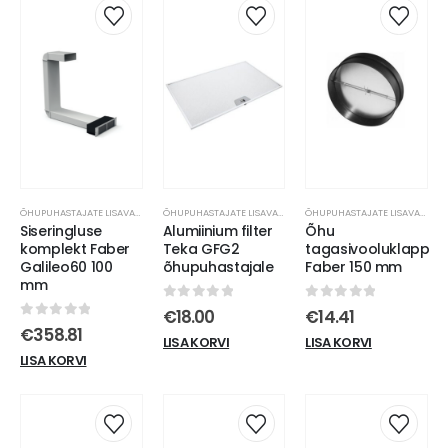
ÕHUPUHASTAJATE LISAVARUSTUS
ÕHUPUHASTAJATE LISAVARUSTUS
ÕHUPUHASTAJATE LISAVARUSTUS
Siseringluse
Alumiinium filter
Õhu
komplekt Faber
Teka GFG2
tagasivooluklapp
Galileo60 100
õhupuhastajale
Faber 150 mm
mm
0
out of 5
0
out of 5
€
18.00
€
14.41
0
out of 5
€
358.81
LISA KORVI
LISA KORVI
LISA KORVI