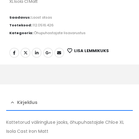
XL Isola CI Matt
Saadavus:
Laost otsas
Tootekood:
112.0516.426
Kategooria:
Õhupuhastajate lisavarustus
LISA LEMMIKUKS
Kirjeldus
Kattetorud väliringluse jaoks, õhupuhastajale Chloe XL
Isola Cast Iron Matt