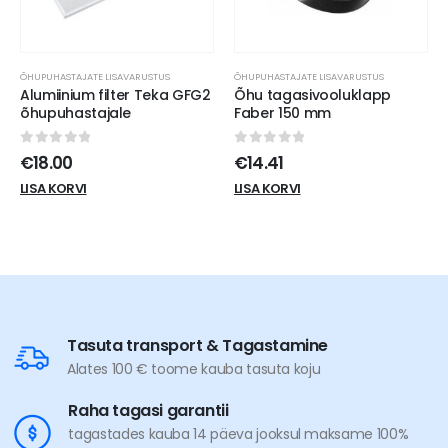
ÕHUPUHASTAJATE LISAVARUSTUS
ÕHUPUHASTAJATE LISAVARUSTUS
 GFG2
Õhu tagasivooluklapp
Pult Faber
Faber 150 mm
õhupuhastajatele 7T
Premium
0
out of 5
€
14.41
0
out of 5
€
82.81
LISA KORVI
LISA KORVI
Tasuta transport & Tagastamine
Alates 100 € toome kauba tasuta koju
Raha tagasi garantii
tagastades kauba 14 päeva jooksul maksame 100%