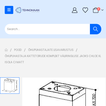
0
POOD
ÕHUPUHASTAJATE LISAVARUSTUS
ÕHUPUHASTAJA KATTETORUDE KOMPLEKT VÄLIRINGLUSE JAOKS CHLOE XL
ISOLA CI MATT