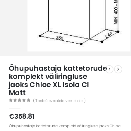
Õhupuhastaja kattetorude
komplekt väliringluse
jaoks Chloe XL Isola CI
Matt
( Tooteülevaateid veel ei ole. )
0
out of 5
€
358.81
Õhupuhastaja kattetorude komplekt väliringluse jaoks Chloe