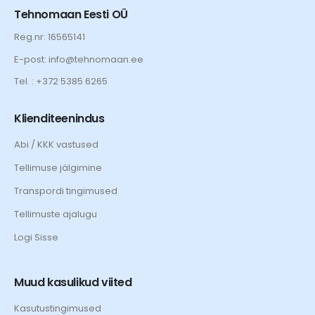
Tehnomaan Eesti OÜ
Reg.nr: 16565141
E-post: info@tehnomaan.ee
Tel. : +372 5385 6265
Klienditeenindus
Abi / KKK vastused
Tellimuse jälgimine
Transpordi tingimused
Tellimuste ajalugu
Logi Sisse
Muud kasulikud viited
Kasutustingimused