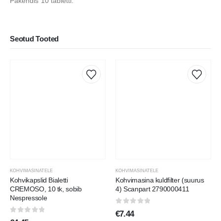
Pakendis 10 tabletti.
Seotud Tooted
KOHVIMASINATELE
KOHVIMASINATELE
Kohvikapslid Bialetti
Kohvimasina kuldfilter (suurus
CREMOSO, 10 tk, sobib
4) Scanpart 2790000411
Nespressole
0
out of 5
€
7.44
0
out of 5