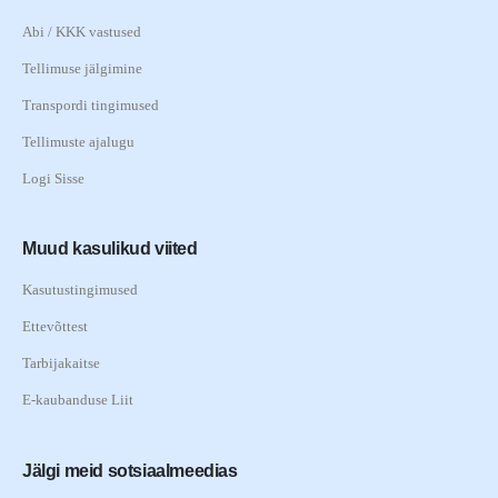
Abi / KKK vastused
Tellimuse jälgimine
Transpordi tingimused
Tellimuste ajalugu
Logi Sisse
Muud kasulikud viited
Kasutustingimused
Ettevõttest
Tarbijakaitse
E-kaubanduse Liit
Jälgi meid sotsiaalmeedias