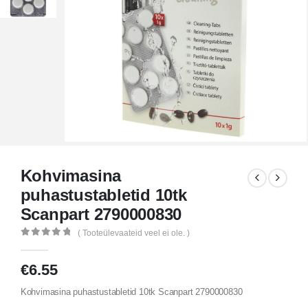
Kohvimasina
puhastustabletid 10tk
Scanpart 2790000830
( Tooteülevaateid veel ei ole. )
0
out of 5
€
6.55
Kohvimasina puhastustabletid 10tk Scanpart 2790000830