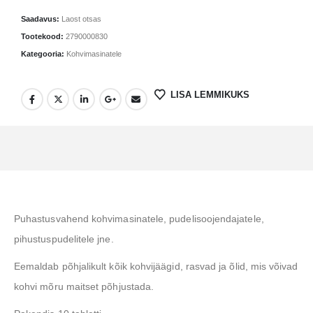
Saadavus:
Laost otsas
Tootekood:
2790000830
Kategooria:
Kohvimasinatele
LISA LEMMIKUKS
Puhastusvahend kohvimasinatele, pudelisoojendajatele,
pihustuspudelitele jne.
Eemaldab põhjalikult kõik kohvijäägid, rasvad ja õlid, mis võivad
kohvi mõru maitset põhjustada.