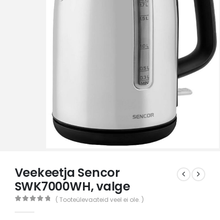
Veekeetja Sencor
SWK7000WH, valge
( Tooteülevaateid veel ei ole. )
0
out of 5