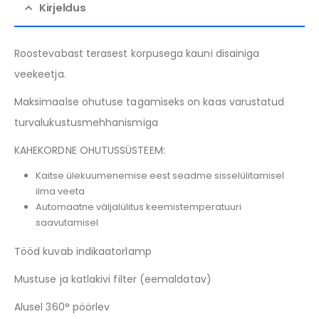
Kirjeldus
Roostevabast terasest korpusega kauni disainiga
veekeetja.
Maksimaalse ohutuse tagamiseks on kaas varustatud
turvalukustusmehhanismiga
KAHEKORDNE OHUTUSSÜSTEEM:
Kaitse ülekuumenemise eest seadme sisselülitamisel
ilma veeta
Automaatne väljalülitus keemistemperatuuri
saavutamisel
Tööd kuvab indikaatorlamp
Mustuse ja katlakivi filter (eemaldatav)
Alusel 360° pöörlev