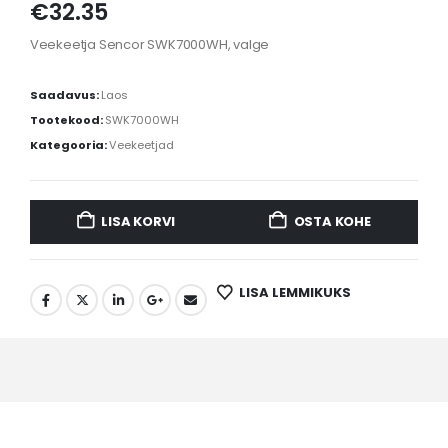
€
32.35
Veekeetja Sencor SWK7000WH, valge
Saadavus:
Laos
Tootekood:
SWK7000WH
Kategooria:
Veekeetjad
LISA KORVI
OSTA KOHE
LISA LEMMIKUKS