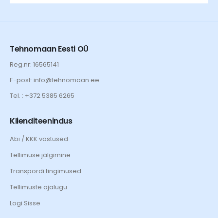
Tehnomaan Eesti OÜ
Reg.nr: 16565141
E-post: info@tehnomaan.ee
Tel. : +372 5385 6265
Klienditeenindus
Abi / KKK vastused
Tellimuse jälgimine
Transpordi tingimused
Tellimuste ajalugu
Logi Sisse