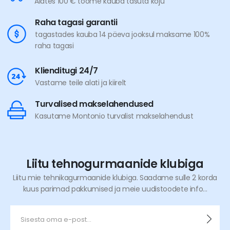
Alates 100 € toome kauba tasuta koju
Raha tagasi garantii
tagastades kauba 14 päeva jooksul maksame 100%
raha tagasi
Klienditugi 24/7
Vastame teile alati ja kiirelt
Turvalised makselahendused
Kasutame Montonio turvalist makselahendust
Liitu tehnogurmaanide klubiga
Liitu mie tehnikagurmaanide klubiga. Saadame sulle 2 korda
kuus parimad pakkumised ja meie uudistoodete info...