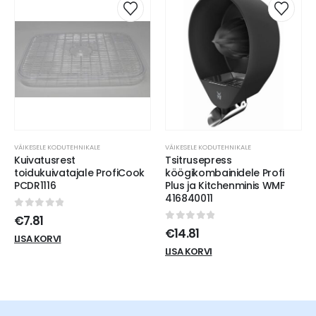
VÄIKESELE KODUTEHNIKALE
VÄIKESELE KODUTEHNIKALE
Kuivatusrest
Tsitrusepress
toidukuivatajale ProfiCook
köögikombainidele Profi
PCDR1116
Plus ja Kitchenminis WMF
416840011
0
out of 5
€
7.81
0
out of 5
€
14.81
LISA KORVI
LISA KORVI