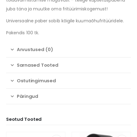
toiduvalmistamise mugavust – tellige küpsetuspaberid
juba täna ja muutke oma fritüürimiskogemust!
Universaalne paber sobib kõigile kuumaõhufritüüridele.
Pakendis 100 tk.
Arvustused (0)
Sarnased Tooted
Ostutingimused
Päringud
Seotud Tooted