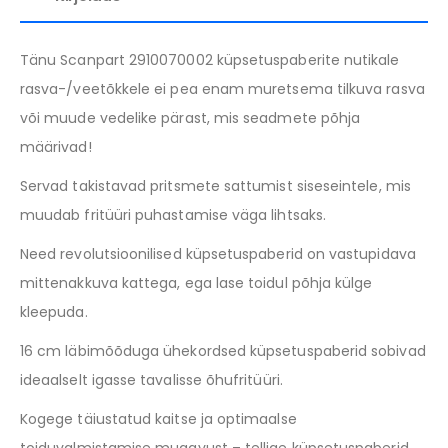
Tänu Scanpart 2910070002 küpsetuspaberite nutikale
rasva-/veetõkkele ei pea enam muretsema tilkuva rasva
või muude vedelike pärast, mis seadmete põhja
määrivad!
Servad takistavad pritsmete sattumist siseseintele, mis
muudab fritüüri puhastamise väga lihtsaks.
Need revolutsioonilised küpsetuspaberid on vastupidava
mittenakkuva kattega, ega lase toidul põhja külge
kleepuda.
16 cm läbimõõduga ühekordsed küpsetuspaberid sobivad
ideaalselt igasse tavalisse õhufritüüri.
Kogege täiustatud kaitse ja optimaalse