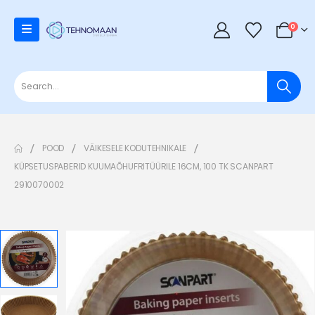
0
POOD
VÄIKESELE KODUTEHNIKALE
KÜPSETUSPABERID KUUMAÕHUFRITÜÜRILE 16CM, 100 TK SCANPART
2910070002