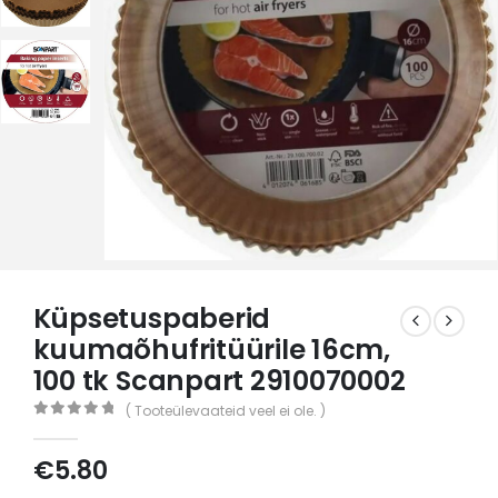
Küpsetuspaberid
kuumaõhufritüürile 16cm,
100 tk Scanpart 2910070002
( Tooteülevaateid veel ei ole. )
0
out of 5
€
5.80