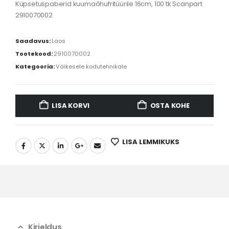
Küpsetuspaberid kuumaõhufritüürile 16cm, 100 tk Scanpart
2910070002
Saadavus:
Laos
Tootekood:
2910070002
Kategooria:
Väikesele kodutehnikale
LISA KORVI
OSTA KOHE
LISA LEMMIKUKS
Kirjeldus