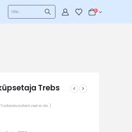
0
küpsetaja Trebs
 Tooteülevaateid veel ei ole. )