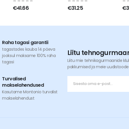
0
out of 5
0
out of 5
0
o
€
41.66
€
31.25
€
3
Raha tagasi garantii
tagastades kauba 14 päeva
Liitu tehnogurmaa
jooksul maksame 100% raha
Liitu mie tehnikagurmaanide kl
tagasi
pakkumised ja meie uudistoodete
Turvalised
makselahendused
Kasutame Montonio turvalist
makselahendust