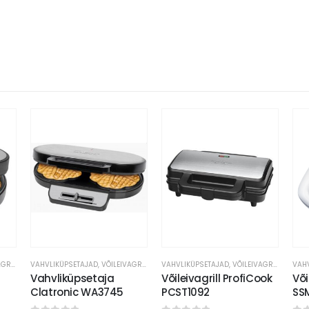
VAHVLIKÜPSETAJAD, VÕILEIVAGRILLID
VAHVLIKÜPSETAJAD, VÕILEIVAGRILLID
VAHVLIKÜPSETAJAD, VÕILEIVAGRILLID
Vahvliküpsetaja
Võileivagrill ProfiCook
Või
Clatronic WA3745
PCST1092
SS