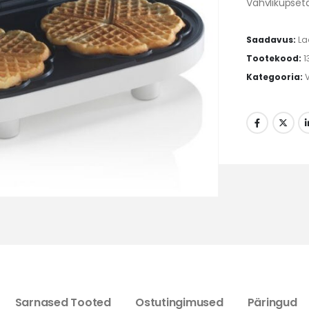
Vahvliküpseta
Saadavus:
La
Tootekood:
1
Kategooria:
Sarnased Tooted
Ostutingimused
Päringud