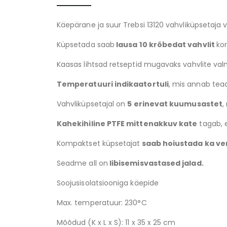
Käepärane ja suur Trebsi 13120 vahvliküpsetaja 
Küpsetada saab
lausa
10 krõbedat vahvlit
ko
Kaasas lihtsad retseptid mugavaks vahvlite va
Temperatuuri indikaatortuli
, mis annab tead
Vahvliküpsetajal on
5 erinevat kuumusastet
,
Kahekihiline PTFE mittenakkuv kate
tagab, e
Kompaktset küpsetajat
saab hoiustada ka ver
Seadme all on
libisemisvastased jalad.
Soojusisolatsiooniga käepide
Max. temperatuur: 230°C
Mõõdud (K x L x S): 11 x 35 x 25 cm