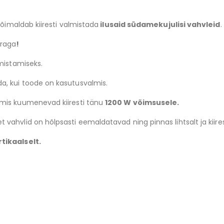
võimaldab kiiresti valmistada
ilusaid südamekujulisi vahvleid
.
rraga
!
lmistamiseks.
a, kui toode on kasutusvalmis.
 mis kuumenevad kiiresti tänu
1200 W võimsusele.
t vahvlid on hõlpsasti eemaldatavad ning pinnas lihtsalt ja kiir
tikaalselt.