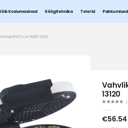
Kõik Kodumasinad
Köögitehnika
Telerid
Pakkumised
VAHVLIKÜPSETAJA TREBS 13120
Vahvli
13120
(
0
out of 5
€
56.54