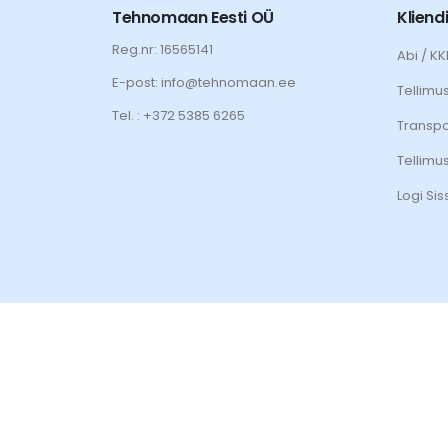
Tehnomaan Eesti OÜ
Kliend
Reg.nr: 16565141
Abi / K
E-post: info@tehnomaan.ee
Tellimu
Tel. : +372 5385 6265
Transpo
Tellimu
Logi Sis