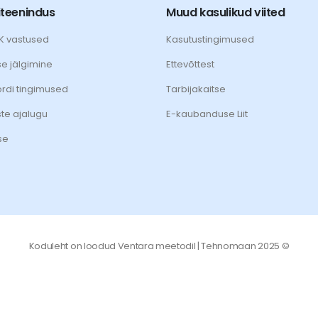
iteenindus
Muud kasulikud viited
KK vastused
Kasutustingimused
se jälgimine
Ettevõttest
rdi tingimused
Tarbijakaitse
ste ajalugu
E-kaubanduse Liit
se
Koduleht on loodud
Ventara
meetodil | Tehnomaan 2025 ©