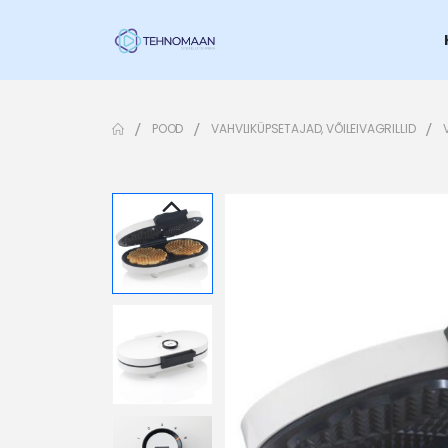
POOD
VAHVLIKÜPSETAJAD, VÕILEIVAGRILLID