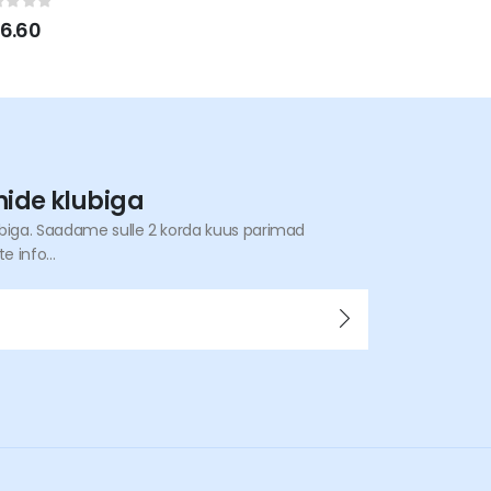
ut of 5
6.60
nide klubiga
ubiga. Saadame sulle 2 korda kuus parimad
 info...