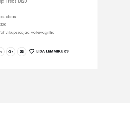
ja Trebs 13120
ost otsas
3120
Vahvliküpsetajad, võileivagrillid
LISA LEMMIKUKS