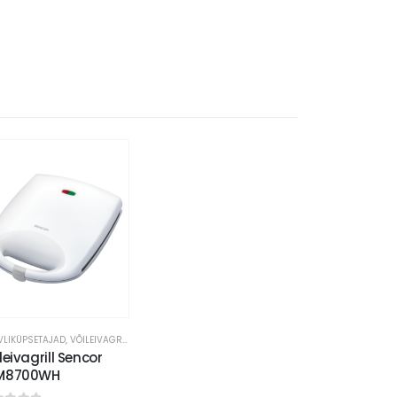
VAHVLIKÜPSETAJAD, VÕILEIVAGRILLID
leivagrill Sencor
M8700WH