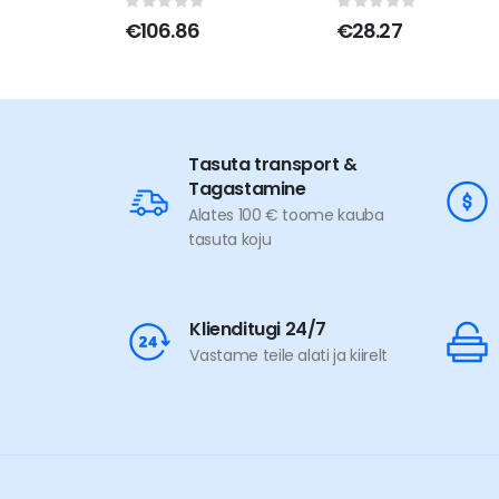
0
out of 5
0
out of 5
€
106.86
€
28.27
Tasuta transport &
Tagastamine
Alates 100 € toome kauba
tasuta koju
Klienditugi 24/7
Vastame teile alati ja kiirelt