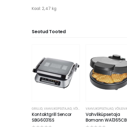
Kaal: 2,47 kg
Seotud Tooted
GRILLID
,
VAHVLIKÜPSETAJAD, VÕILEIVAGRILLID
Kontaktgrill Sencor
Vahvliküpsetaja
SBG6031SS
Bomann WA1365CB