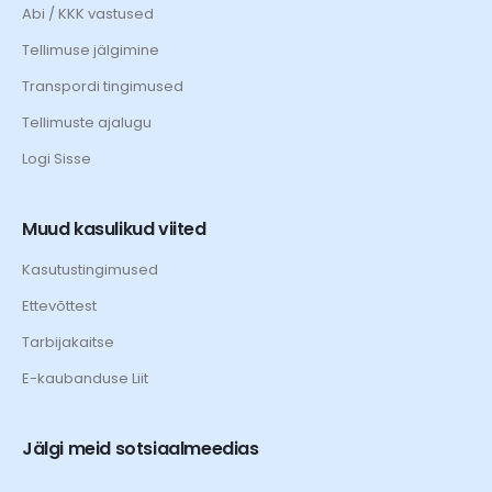
Abi / KKK vastused
Tellimuse jälgimine
Transpordi tingimused
Tellimuste ajalugu
Logi Sisse
Muud kasulikud viited
Kasutustingimused
Ettevõttest
Tarbijakaitse
E-kaubanduse Liit
Jälgi meid sotsiaalmeedias