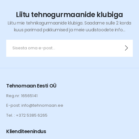
Liitu tehnogurmaanide klubiga
Liitu mie tehnikagurmaanide klubiga. Saadame sulle 2 korda
kuus parimad pakkumised ja meie uudistoodete info...
Tehnomaan Eesti OÜ
Reg.nr: 16565141
E-post: info@tehnomaan.ee
Tel. : +372 5385 6265
Klienditeenindus