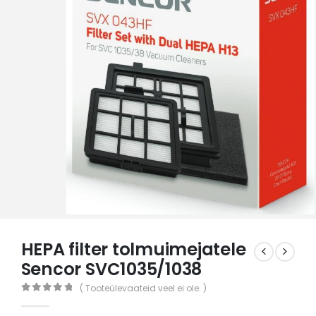
HEPA filter tolmuimejatele
Sencor SVC1035/1038
( Tooteülevaateid veel ei ole. )
0
out of 5