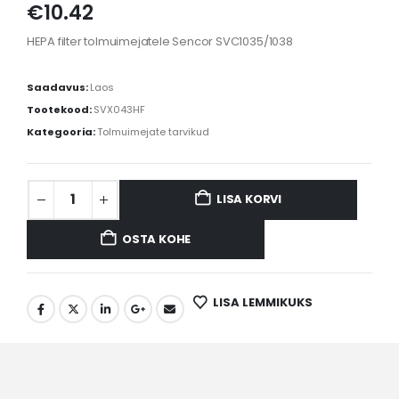
€
10.42
HEPA filter tolmuimejatele Sencor SVC1035/1038
Saadavus:
Laos
Tootekood:
SVX043HF
Kategooria:
Tolmuimejate tarvikud
LISA KORVI
OSTA KOHE
LISA LEMMIKUKS