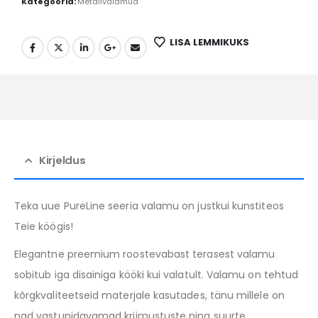
Kategooria:
Metallvalamud
LISA LEMMIKUKS
Kirjeldus
Teka uue PureLine seeria valamu on justkui kunstiteos
Teie köögis!
Elegantne preemium roostevabast terasest valamu
sobitub iga disainiga kööki kui valatult. Valamu on tehtud
kõrgkvaliteetseid materjale kasutades, tänu millele on
nad vastupidavamad kriimustuste ning suurte