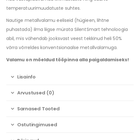
temperatuurimuudatuste suhtes.
Nautige metallvalamu eeliseid (hügieen, lihtne
puhastada) ilma liigse mürata SilentSmart tehnoloogia
abil, mis vähendab jooksvast veest tekkinud heli 50%
võrra võrreldes konventsionaalse metallvalamuga.
Valamu on mõeldud tööpinna alla paigaldamiseks!
Lisainfo
Arvustused (0)
Sarnased Tooted
Ostutingimused