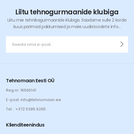
Liitu tehnogurmaanide klubiga
Liitu mie tehnikagurmaanide klubiga. Saadame sulle 2 korda
kuus parimad pakkumised ja meie uudistoodete info...
Tehnomaan Eesti OÜ
Reg.nr: 16565141
E-post: info@tehnomaan.ee
Tel. : +372 5385 6265
Klienditeenindus