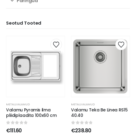
Päringud
Seotud Tooted
METALLVALAMUD
METALLVALAMUD
Valamu Pyramis ilma
Valamu Teka Be Linea RS15
pliidiplaadita 100x60 cm
40.40
0
out of 5
0
out of 5
€
111.60
€
238.80