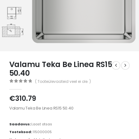
Valamu Teka Be Linea RS15
50.40
( Tooteülevaateid veel ei ole. )
0
out of 5
€
310.79
Valamu Teka Be Linea RS15 50.40
Saadavus:
Laost otsas
Tootekood:
115000005