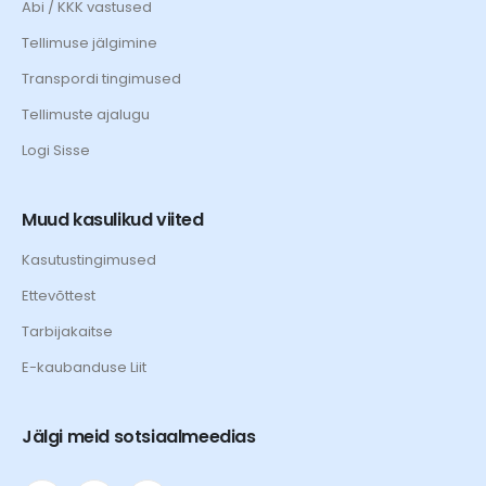
Abi / KKK vastused
Tellimuse jälgimine
Transpordi tingimused
Tellimuste ajalugu
Logi Sisse
Muud kasulikud viited
Kasutustingimused
Ettevõttest
Tarbijakaitse
E-kaubanduse Liit
Jälgi meid sotsiaalmeedias