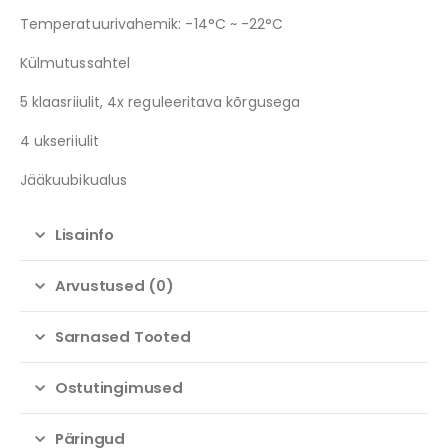
Temperatuurivahemik: -14°C ~ -22°C
Külmutussahtel
5 klaasriiulit, 4x reguleeritava kõrgusega
4 ukseriiulit
Jääkuubikualus
Lisainfo
Arvustused (0)
Sarnased Tooted
Ostutingimused
Päringud