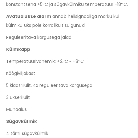
konstantsena +5°C ja sügavkülmiku temperatuur -18°C.
Avatud ukse alarm
annab helisignaaliga märku kui
külmiku uks pole korralikult sulgunud.
Reguleeritava kõrgusega jalad.
Külmkapp
Temperatuurivahemik: +2°C ~ +8°C
Köögiviljakast
5 klaasriiulit, 4x reguleeritava kõrgusega
3 ukseriiulit
Munaalus
Sügavkülmik
4 tärni sügavkülmik