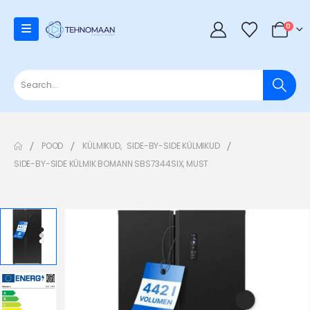
0
POOD
KÜLMIKUD
,
SIDE-BY-SIDE KÜLMIKUD
SIDE-BY-SIDE KÜLMIK BOMANN SBS7344SIX, MUST