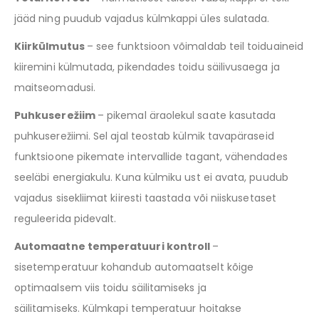
jääd ning puudub vajadus külmkappi üles sulatada.
Kiirkülmutus
– see funktsioon võimaldab teil toiduaineid
kiiremini külmutada, pikendades toidu säilivusaega ja
maitseomadusi.
Puhkuserežiim
– pikemal äraolekul saate kasutada
puhkuserežiimi. Sel ajal teostab külmik tavapäraseid
funktsioone pikemate intervallide tagant, vähendades
seeläbi energiakulu. Kuna külmiku ust ei avata, puudub
vajadus sisekliimat kiiresti taastada või niiskusetaset
reguleerida pidevalt.
Automaatne temperatuuri kontroll
–
sisetemperatuur kohandub automaatselt kõige
optimaalsem viis toidu säilitamiseks ja
säilitamiseks. Külmkapi temperatuur hoitakse