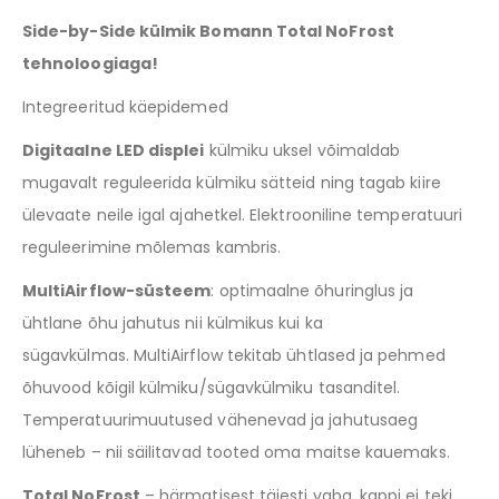
Side-by-Side külmik Bomann Total NoFrost
tehnoloogiaga!
Integreeritud käepidemed
Digitaalne LED displei
külmiku uksel võimaldab
mugavalt reguleerida külmiku sätteid ning tagab kiire
ülevaate neile igal ajahetkel. Elektrooniline temperatuuri
reguleerimine mõlemas kambris.
MultiAirflow-süsteem
: optimaalne õhuringlus ja
ühtlane õhu jahutus nii külmikus kui ka
sügavkülmas. MultiAirflow tekitab ühtlased ja pehmed
õhuvood kõigil külmiku/sügavkülmiku tasanditel.
Temperatuurimuutused vähenevad ja jahutusaeg
lüheneb – nii säilitavad tooted oma maitse kauemaks.
Total NoFrost
– härmatisest täiesti vaba, kappi ei teki