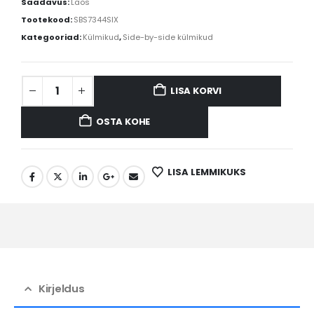
Saadavus:
Laos
Tootekood:
SBS7344SIX
Kategooriad:
Külmikud
,
Side-by-side külmikud
LISA KORVI
OSTA KOHE
LISA LEMMIKUKS
Kirjeldus