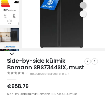
Side-by-side külmik
Bomann SBS7344SIX, must
( Tooteülevaateid veel ei ole. )
0
out of 5
€
958.79
Side-by-side külmik Bomann SBS7344SIX, must