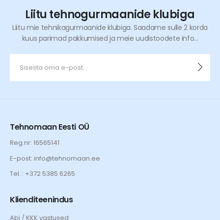
Liitu tehnogurmaanide klubiga
Liitu mie tehnikagurmaanide klubiga. Saadame sulle 2 korda
kuus parimad pakkumised ja meie uudistoodete info...
Tehnomaan Eesti OÜ
Reg.nr: 16565141
E-post: info@tehnomaan.ee
Tel. : +372 5385 6265
Klienditeenindus
Abi / KKK vastused