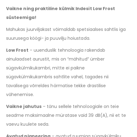
Vaikne ning praktiline külmik Indesit Low Frost
süsteemiga!
Mahukas juurviljakast võimaldab spetsiaalses sahtlis iga
suurusega köögi- ja puuvilju hoiustada.
Low Frost
– uuenduslik tehnoloogia rakendab
ainulaadset aurustit, mis on “mähitud” ümber
sügavkülmikukambri, mitte ei paikne
sügavkülmikukambris sahtlite vahel, tagades nii
tavalisega võrreldes härmatise tekke drastilise
vähenemise.
Vaikne jahutus
– tänu sellele tehnoloogiale on teie
seadme maksimaalne müratase vaid 39 dB(A), nii et te
vaevu kuulete seda.
Avatud planeering
– avatud ruumiga sügavkülmiku