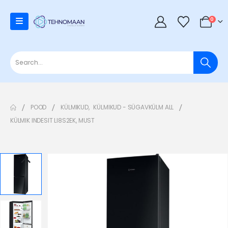
0
POOD
KÜLMIKUD
,
KÜLMIKUD - SÜGAVKÜLM ALL
KÜLMIK INDESIT LI8S2EK, MUST