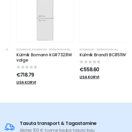
KÜLMIKUD
,
KÜLMIKUD - SÜGAVKÜLM ALL
,
KLAASUKSEGA KÜLMIKUD
,
KLAASUKSEGA SÜGAVKÜLMIKUD
KÜLMIKUD - SÜGAVKÜLM ALL
,
KÜLMIKUD
,
KÜ
Külmik Bomann KGR7328W
Külmik Brandt BC8511NW
valge
0
out of 5
€
558.60
0
out of 5
€
718.79
LISA KORVI
LISA KORVI
Tasuta transport & Tagastamine
Alates 100 € toome kauba tasuta koju