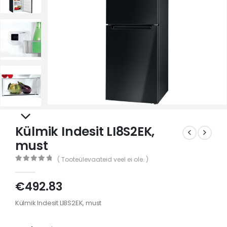
Külmik Indesit LI8S2EK,
must
( Tooteülevaateid veel ei ole. )
0
out of 5
€
492.83
Külmik Indesit LI8S2EK, must