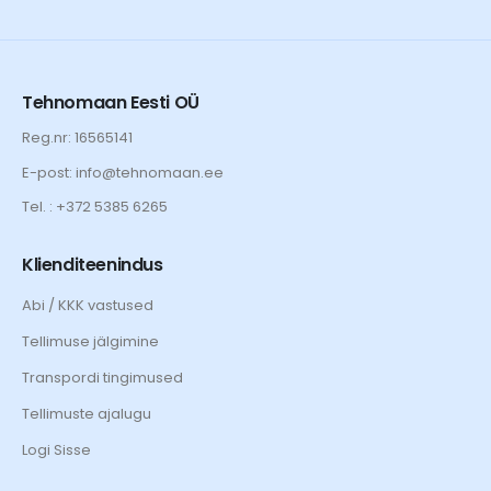
Tehnomaan Eesti OÜ
Reg.nr: 16565141
E-post: info@tehnomaan.ee
Tel. : +372 5385 6265
Klienditeenindus
Abi / KKK vastused
Tellimuse jälgimine
Transpordi tingimused
Tellimuste ajalugu
Logi Sisse