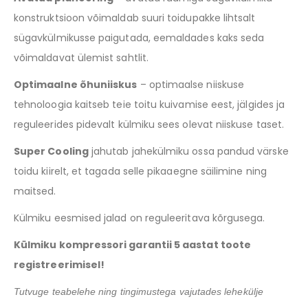
konstruktsioon võimaldab suuri toidupakke lihtsalt
sügavkülmikusse paigutada, eemaldades kaks seda
võimaldavat ülemist sahtlit.
Optimaalne õhuniiskus
– optimaalse niiskuse
tehnoloogia kaitseb teie toitu kuivamise eest, jälgides ja
reguleerides pidevalt külmiku sees olevat niiskuse taset.
Super Cooling
jahutab jahekülmiku ossa pandud värske
toidu kiirelt, et tagada selle pikaaegne säilimine ning
maitsed.
Külmiku eesmised jalad on reguleeritava kõrgusega.
Külmiku kompressori garantii 5 aastat toote
registreerimisel!
Tutvuge teabelehe ning tingimustega vajutades lehekülje