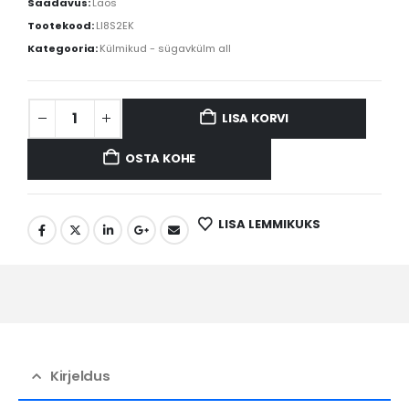
Saadavus:
Laos
Tootekood:
LI8S2EK
Kategooria:
Külmikud - sügavkülm all
LISA KORVI
OSTA KOHE
LISA LEMMIKUKS
Kirjeldus