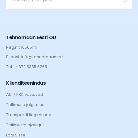
Tehnomaan Eesti OÜ
Reg.nr: 16565141
E-post: info@tehnomaan.ee
Tel. : +372 5385 6265
Klienditeenindus
Abi / KKK vastused
Tellimuse jälgimine
Transpordi tingimused
Tellimuste ajalugu
Logi Sisse