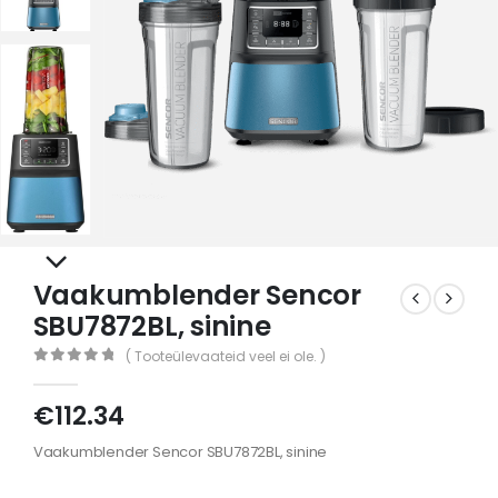
Vaakumblender Sencor
SBU7872BL, sinine
( Tooteülevaateid veel ei ole. )
0
out of 5
€
112.34
Vaakumblender Sencor SBU7872BL, sinine