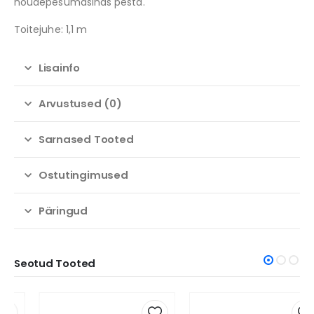
nõudepesumasinas pesta.
Toitejuhe: 1,1 m
Lisainfo
Arvustused (0)
Sarnased Tooted
Ostutingimused
Päringud
Seotud Tooted