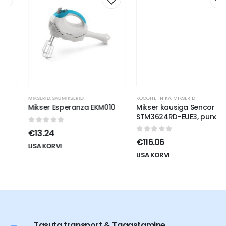
MIKSERID
,
SAUMIKSERID
KÖÖGITEHNIKA
,
MIKSERID
Mikser Esperanza EKM010
Mikser kausiga Sencor
STM3624RD-EUE3, punane
0
out of 5
€
13.24
0
out of 5
€
116.06
LISA KORVI
LISA KORVI
Tasuta transport & Tagastamine