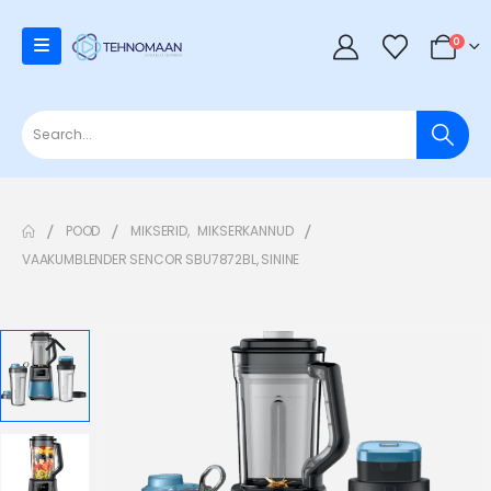
0
POOD
MIKSERID
,
MIKSERKANNUD
VAAKUMBLENDER SENCOR SBU7872BL, SININE