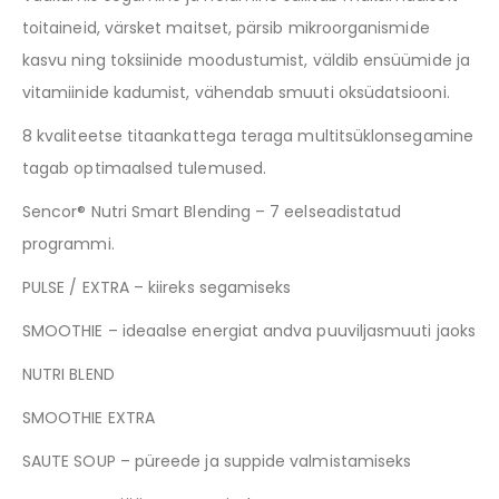
toitaineid, värsket maitset, pärsib mikroorganismide
kasvu ning toksiinide moodustumist, väldib ensüümide ja
vitamiinide kadumist, vähendab smuuti oksüdatsiooni.
8 kvaliteetse titaankattega teraga multitsüklonsegamine
tagab optimaalsed tulemused.
Sencor® Nutri Smart Blending – 7 eelseadistatud
programmi.
PULSE / EXTRA – kiireks segamiseks
SMOOTHIE – ideaalse energiat andva puuviljasmuuti jaoks
NUTRI BLEND
SMOOTHIE EXTRA
SAUTE SOUP – püreede ja suppide valmistamiseks