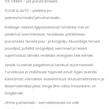
ICE CRASH – jää purustamiseks
FLOUR & NUTS – pähklite jm.
peenestamiseks/jahvatamiseks
Eraldage raskesti ligipääsetavad toitained, mis on
peidetud seemnetesse, teradesse, pähklitesse,
purustades terveid puu- ja köögivilju. Muundage terved
puuviljad, pähklid, köögiviljad, seemned ja teised
supertoidud ülimaks vedelaks energiaks teie kehale.
Seade tuvastab paigaldatud tarvikud automaatselt.
Turvalisuse ja stabiilsuse tagavad ainult õiges asendis
käivitamist võimaldav sisseehitatud ohutusmehhanism ja
libisemiskindlad jalad. Kerge BPA-vaba tritaankann on
löögikindel.
Lihtne puhastada – eemaldatavaid osi võib