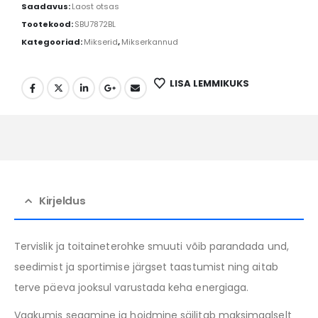
Saadavus:
Laost otsas
Tootekood:
SBU7872BL
Kategooriad:
Mikserid
,
Mikserkannud
LISA LEMMIKUKS
Kirjeldus
Tervislik ja toitaineterohke smuuti võib parandada und,
seedimist ja sportimise järgset taastumist ning aitab
terve päeva jooksul varustada keha energiaga.
Vaakumis segamine ja hoidmine säilitab maksimaalselt