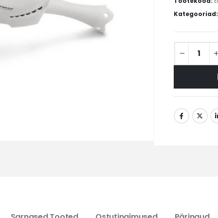
Tootekood:
E
Kategooriad
Sarnased Tooted
Ostutingimused
Päringud