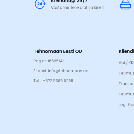
Klienditugi 24/7
Vastame teile alati ja kiirelt
Tehnomaan Eesti OÜ
Kliend
Reg.nr: 16565141
Abi / K
E-post: info@tehnomaan.ee
Tellimu
Tel. : +372 5385 6265
Transpo
Tellimu
Logi Sis