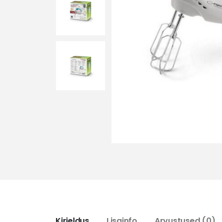
Kirjeldus
Lisainfo
Arvustused (0)