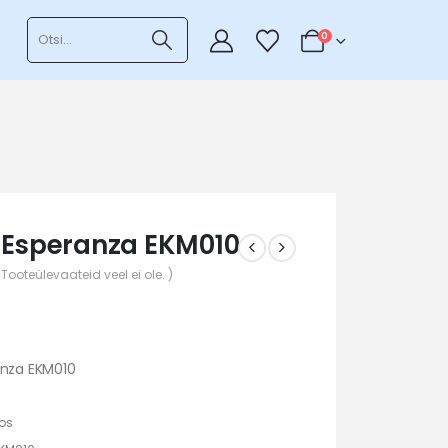
0
 Esperanza EKM010
 Tooteülevaateid veel ei ole. )
anza EKM010
os