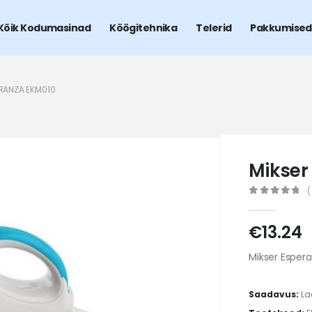
Kõik Kodumasinad
Köögitehnika
Telerid
Pakkumised
ERANZA EKM010
Mikser
(
0
out of 5
€
13.24
Mikser Esper
Saadavus:
La