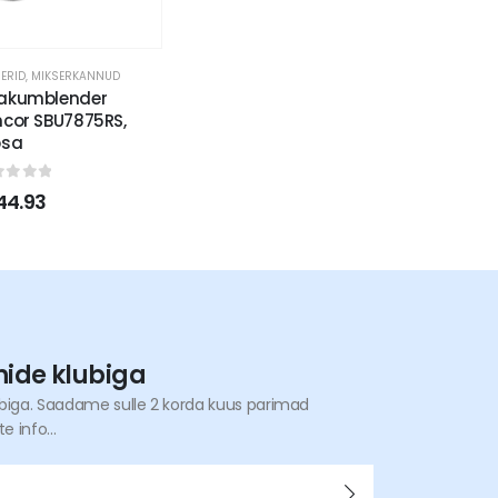
ERID
,
MIKSERKANNUD
akumblender
ncor SBU7875RS,
osa
ut of 5
44.93
nide klubiga
ubiga. Saadame sulle 2 korda kuus parimad
 info...