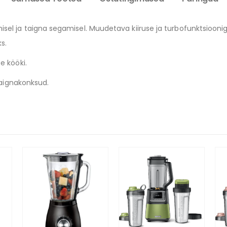
 ja taigna segamisel. Muudetava kiiruse ja turbofunktsiooniga s
ks.
e kööki.
 taignakonksud.