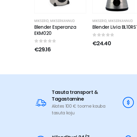
MIKSERID
,
MIKSERKANNUD
MIKSERID
,
MIKSERKANNUD
Blender Esperanza
Blender Livia BL10RS
EKM020
0
out of 5
€
24.40
0
out of 5
€
29.16
Tasuta transport &
Tagastamine
Alates 100 € toome kauba
tasuta koju