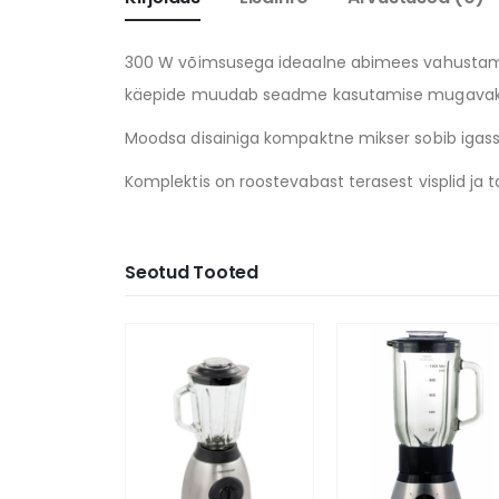
300 W võimsusega ideaalne abimees vahustamisel
käepide muudab seadme kasutamise mugava
Moodsa disainiga kompaktne mikser sobib igass
Komplektis on roostevabast terasest visplid ja
Seotud Tooted