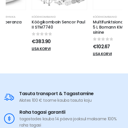
KÖÖGIKOMBAINID
KÖÖGIKOMBAINID
Köögikombain Sencor Paul
Multifunktsionaalne mikser
II STM7740
5 L Bomann KM6030CBBL,
sinine
0
out of 5
€
383.90
0
out of 5
€
102.67
LISA KORVI
LISA KORVI
Tasuta transport & Tagastamine
Alates 100 € toome kauba tasuta koju
Raha tagasi garantii
tagastades kauba 14 päeva jooksul maksame 100%
raha tagasi