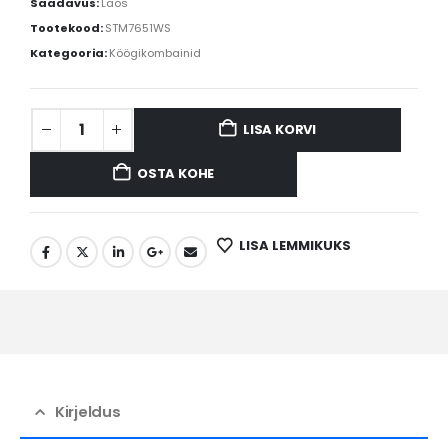
Saadavus:
Laos
Tootekood:
STM7651WS
Kategooria:
Köögikombainid
LISA KORVI
OSTA KOHE
LISA LEMMIKUKS
Kirjeldus