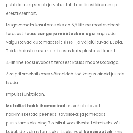
puhtaks ning segab ja vahustab koostisosi kiiremini ja
efektiivsemalt.
Mugavamaks kasutamiseks on 5,5 liitrine roostevabast
terasest kauss
sanga ja mõõteskaalaga
ning seda
valgustavad automaatselt sisse- ja väljalülituvad
LEDid
.
Toidu hoiustamiseks on kaasas kaks plastikust kaant.
4-liitrine roostevabast terasest kauss mõõteskaalaga.
Ava pritsmekaitsmes võimaldab töö käigus aineid juurde
lisada.
Impulssfunktsioon.
Metallist hakklihamasinal
on vahetatavad
hakkimiskettad peeneks, tavaliseks ja jämedaks
purustamiseks ning 2 otsikut vorstikeste täitmiseks või
kebabide valmistamiseks. Lisaks veel
küpsiseotsik
, mis