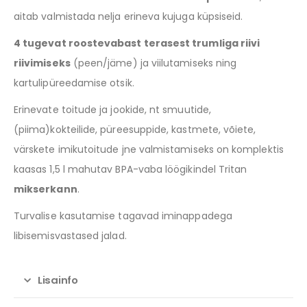
aitab valmistada nelja erineva kujuga küpsiseid.
4 tugevat roostevabast terasest trumliga riivi
riivimiseks
(peen/jäme) ja viilutamiseks ning
kartulipüreedamise otsik.
Erinevate toitude ja jookide, nt smuutide,
(piima)kokteilide, püreesuppide, kastmete, võiete,
värskete imikutoitude jne valmistamiseks on komplektis
kaasas 1,5 l mahutav BPA-vaba löögikindel Tritan
mikserkann
.
Turvalise kasutamise tagavad iminappadega
libisemisvastased jalad.
Lisainfo