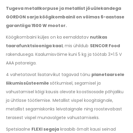
Tugeva metallkorpuse ja metallist jõuülekandega
GORDON sarja köögikombainil on võimas 6-aastase
garantiiga 1500 W mootor.
Köögikombaini küljes on ka eemaldatav
nutikas
taarafunktsiooniga kaal
, mis ühildub
SENCOR Food
rakendusega. Kaalumisvõime kuni 5 kg ja töötab 3×1.5 V
AAA patareiga.
4 vahetatavat lisatarvikut tagavad tänu
planetaarsele
liikumissüsteemile
sõtkumisel, segamisel ja
vahustamisel kõigi kausis olevate koostisosade põhjaliku
ja ühtlase töötlemise. Metallist vispel koogitaignale,
metallist segamiskonks leivataignale ning roostevabast
terasest vispel munavalgete vahustamiseks.
Spetsiaalne
FLEXI segaja
kraabib õrnalt kausi seinad