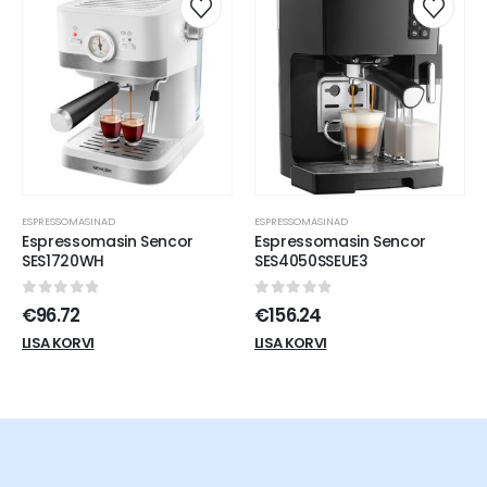
ESPRESSOMASINAD
ESPRESSOMASINAD
Espressomasin Sencor
Espressomasin Sencor
SES1720WH
SES4050SSEUE3
0
out of 5
0
out of 5
€
96.72
€
156.24
LISA KORVI
LISA KORVI