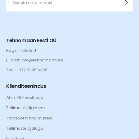
Tehnomaan Eesti OÜ
Reg.nr: 16565141
E-post: info@tehnomaan.ee
Tel. : +372 5385 6265
Klienditeenindus
Abi / KKK vastused
Tellimuse jälgimine
Transpordi tingimused
Tellimuste ajalugu
Logi Sisse