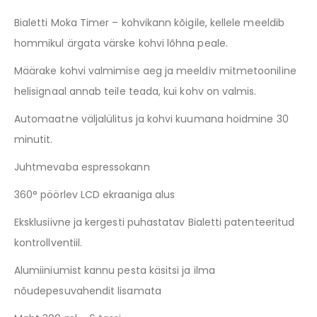
Bialetti Moka Timer – kohvikann kõigile, kellele meeldib
hommikul ärgata värske kohvi lõhna peale.
Määrake kohvi valmimise aeg ja meeldiv mitmetooniline
helisignaal annab teile teada, kui kohv on valmis.
Automaatne väljalülitus ja kohvi kuumana hoidmine 30
minutit.
Juhtmevaba espressokann
360° pöörlev LCD ekraaniga alus
Eksklusiivne ja kergesti puhastatav Bialetti patenteeritud
kontrollventiil.
Alumiiniumist kannu pesta käsitsi ja ilma
nõudepesuvahendit lisamata