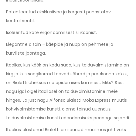
induktsioonpliidile.
Patenteeritud eksklusiivne ja kergesti puhastatav
kontrollventiil.
Isoleeritud kate ergonoomilisest silikoonist.
Elegantne disain – käepide ja nupp on pehmete ja
kurviliste joontega.
Itaalias, kus köök on kodu süda, kus toiduvalmistamine on
kirg ja kus söögikorrad toovad sõbrad ja perekonna kokku,
on Bialetti üheksas majapidamises kümnest. Miks? Sest
nagu igal õigel itaallasel on toiduvalmistamine meie
hinges. Ja just nagu Alfonso Bialetti Moka Express muutis
kohvivalmistamise kunsti, oleme teinud uuendusi
toiduvalmistamise kunsti edendamiseks peaaegu sajandi.
Itaalias alustanud Bialetti on saanud maailmas juhtivaks