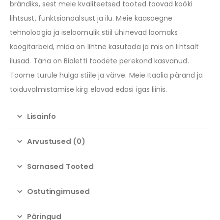
brändiks, sest meie kvaliteetsed tooted toovad kööki
lihtsust, funktsionaalsust ja ilu. Meie kaasaegne
tehnoloogia ja iseloomulik stiil ühinevad loomaks
köögitarbeid, mida on lihtne kasutada ja mis on lihtsalt
ilusad. Täna on Bialetti toodete perekond kasvanud.
Toome turule hulga stiile ja värve. Meie Itaalia pärand ja
toiduvalmistamise kirg elavad edasi igas liinis.
Lisainfo
Arvustused (0)
Sarnased Tooted
Ostutingimused
Päringud