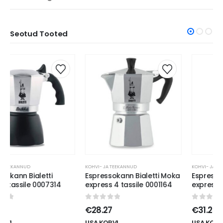
Seotud Tooted
KOHVI- JA TEEKANNUD
KOHVI- JA TEEKANNUD
Espressokann Bialetti Moka
Espressokann Bialetti Moka
express 4 tassile 0001164
express 6 tassile 0001163
0
out of 5
0
out of 5
€
28.27
€
31.25
LISA KORVI
LISA KORVI