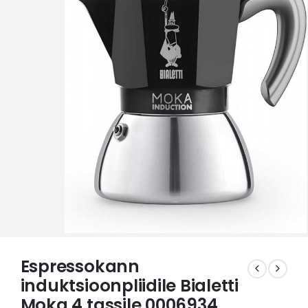
Espressokann
induktsioonpliidile Bialetti
Moka 4 tassile 0006934,