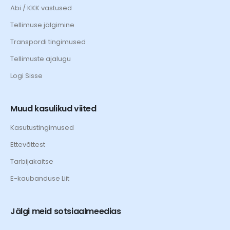
Abi / KKK vastused
Tellimuse jälgimine
Transpordi tingimused
Tellimuste ajalugu
Logi Sisse
Muud kasulikud viited
Kasutustingimused
Ettevõttest
Tarbijakaitse
E-kaubanduse Liit
Jälgi meid sotsiaalmeedias