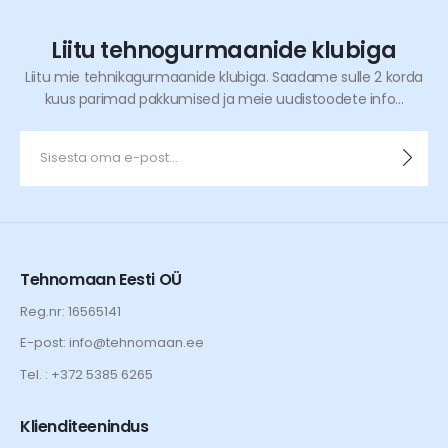
Liitu tehnogurmaanide klubiga
Liitu mie tehnikagurmaanide klubiga. Saadame sulle 2 korda
kuus parimad pakkumised ja meie uudistoodete info...
Tehnomaan Eesti OÜ
Reg.nr: 16565141
E-post: info@tehnomaan.ee
Tel. : +372 5385 6265
Klienditeenindus