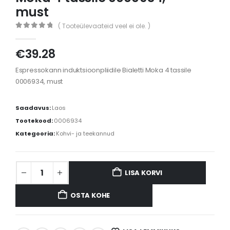
must
( Tooteülevaateid veel ei ole. )
0
out of 5
€
39.28
Espressokann induktsioonpliidile Bialetti Moka 4 tassile
0006934, must
Saadavus:
Laos
Tootekood:
0006934
Kategooria:
Kohvi- ja teekannud
LISA KORVI
OSTA KOHE