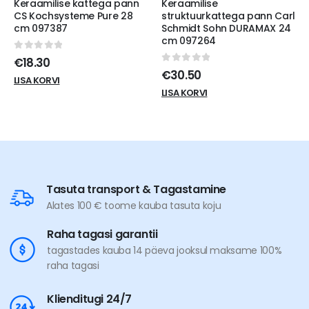
nn
Keraamilise
Malmpann CS
8
struktuurkattega pann Carl
Kochsysteme Alpen, 26 cm
Schmidt Sohn DURAMAX 24
punane
cm 097264
0
out of 5
€
30.88
0
out of 5
€
30.50
LISA KORVI
LISA KORVI
Tasuta transport & Tagastamine
Alates 100 € toome kauba tasuta koju
Raha tagasi garantii
tagastades kauba 14 päeva jooksul maksame 100%
raha tagasi
Klienditugi 24/7