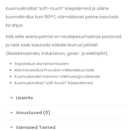
Kuumuskindlad “soft-touch” käepidemed ja üldine
kuumakindlus kuni 160°C võimaldavad panne kasutada
ka ahjus.
Kõik selle seeria pannid on nõudepesumasinas pestavad
ja neid saab kasutada kõikidel levinud pliitidel
(klaaskeraamika, induktsioon, gaasi- ja elektripliit).
Sepistatud alumiiniumisulam
Marmoreeritud Procalon mittenakkuv kate
Kuumuskindel marmori-välimusega väliskate
Kuumuskindlad “soft-touch” käepidemed
Lisainfo
Arvustused (0)
Sarnased Tooted