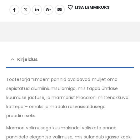
LISA LEMMIKUKS
Kirjeldus
Tootesarja “Emden” pannid avaldavad muljet oma
sepistatud alumiiniumsulamiga, mis tagab ühtlase
kuumuse jaotuse, ja marmorist Procaloni mittenakkuva
kattega – õrnaks ja madala rasvasisaldusega
praadimiseks.
Marmori välimusega kuumakindel väliskate annab
pannidele elegantse välimuse, mis sulandub igasse kööki.