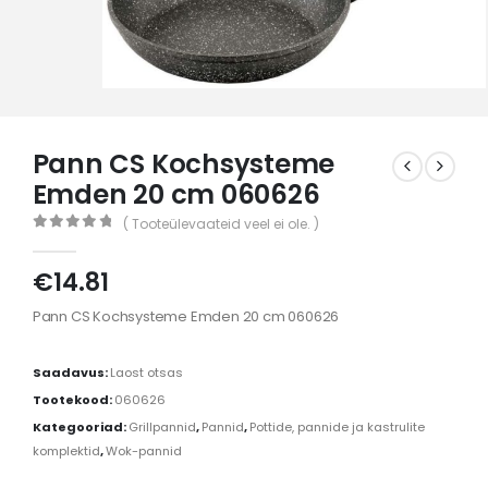
Pann CS Kochsysteme
Emden 20 cm 060626
( Tooteülevaateid veel ei ole. )
0
out of 5
€
14.81
Pann CS Kochsysteme Emden 20 cm 060626
Saadavus:
Laost otsas
Tootekood:
060626
Kategooriad:
Grillpannid
,
Pannid
,
Pottide, pannide ja kastrulite
komplektid
,
Wok-pannid