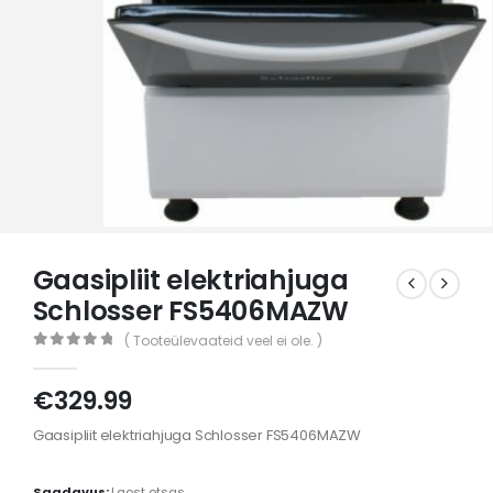
Gaasipliit elektriahjuga
Schlosser FS5406MAZW
( Tooteülevaateid veel ei ole. )
0
out of 5
€
329.99
Gaasipliit elektriahjuga Schlosser FS5406MAZW
Saadavus:
Laost otsas