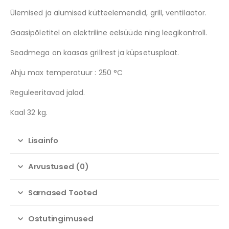
Ülemised ja alumised kütteelemendid, grill, ventilaator.
Gaasipõletitel on elektriline eelsüüde ning leegikontroll.
Seadmega on kaasas grillrest ja küpsetusplaat.
Ahju max temperatuur : 250 °C
Reguleeritavad jalad.
Kaal 32 kg.
Lisainfo
Arvustused (0)
Sarnased Tooted
Ostutingimused