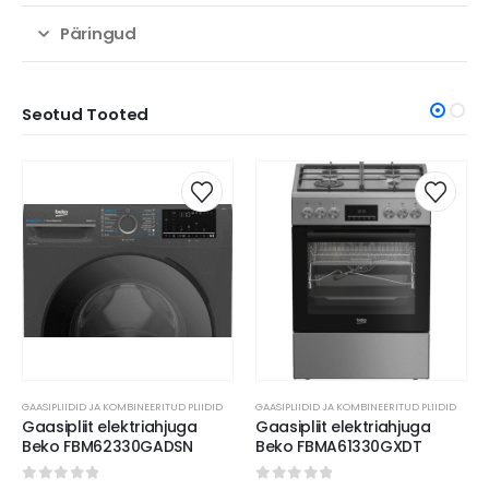
Päringud
Seotud Tooted
GAASIPLIIDID JA KOMBINEERITUD PLIIDID
GAASIPLIIDID JA KOMBINEERITUD PLIIDID
Gaasipliit elektriahjuga
Gaasipliit elektriahjuga
Beko FBMA61330GXDT
Schlosser FS5406MAZD