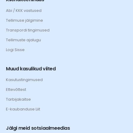
Abi / KKK vastused
Tellimuse jälgimine
Transpordi tingimused
Tellimuste ajalugu
Logi Sisse
Muud kasulikud viited
Kasutustingimused
Ettevõttest
Tarbijakaitse
E-kaubanduse Liit
Jälgi meid sotsiaalmeedias