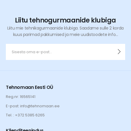
Liitu tehnogurmaanide klubiga
Liitu mie tehnikagurmaanide klubiga. Saadame sulle 2 korda
kuus parimad pakkumised ja meie uudistoodete info...
Tehnomaan Eesti OÜ
Reg.nr: 16565141
E-post: info@tehnomaan.ee
Tel. : +372 5385 6265
Klienditeenindus