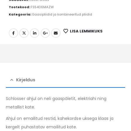
Tootekood:
FS5406MAZW
Kategooria:
Gaasipliidid ja kombineeritud pliidid
LISA LEMMIKUKS
Kirjeldus
Schlosser ahjul on neli gaaspõletit, elektriahi ning
metallist kate.
Ahjul on emailitud restid, kahekordse uksega klaas ja
kergelt puhastatav emailitud kate.