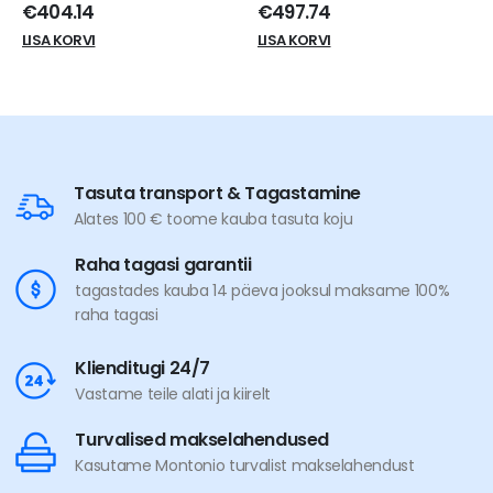
0
out of 5
0
out of 5
€
497.74
€
334.80
LISA KORVI
LISA KORVI
Tasuta transport & Tagastamine
Alates 100 € toome kauba tasuta koju
Raha tagasi garantii
tagastades kauba 14 päeva jooksul maksame 100%
raha tagasi
Klienditugi 24/7
Vastame teile alati ja kiirelt
Turvalised makselahendused
Kasutame Montonio turvalist makselahendust