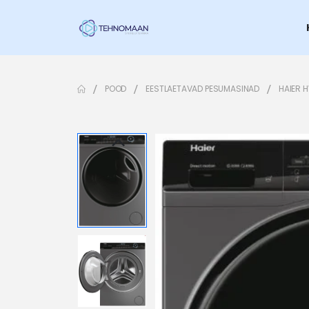
POOD
EESTLAETAVAD PESUMASINAD
HAIER 