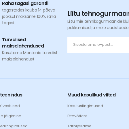
Raha tagasi garantii
tagastades kauba 14 päeva
Liitu tehnogurmaa
jooksul maksame 100% raha
Liitu mie tehnikagurmaanide kl
tagasi
pakkumised ja meie uudistoodete
Turvalised
makselahendused
Kasutame Montonio turvalist
makselahendust
iteenindus
Muud kasulikud viited
KK vastused
Kasutustingimused
se jälgimine
Ettevõttest
rdi tingimused
Tarbijakaitse