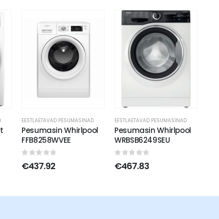
D
EESTLAETAVAD PESUMASINAD
EESTLAETAVAD PESUMASINAD
t
Pesumasin Whirlpool
Pesumasin Whirlpool
FFB8258WVEE
WRBSB6249SEU
0
out of 5
0
out of 5
€
437.92
€
467.83