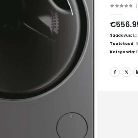
(
0
out of 5
€
556.9
Saadavus:
La
Tootekood:
9
Kategooria: