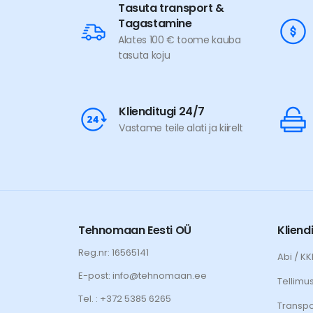
Tasuta transport &
Tagastamine
Alates 100 € toome kauba
tasuta koju
Klienditugi 24/7
Vastame teile alati ja kiirelt
Tehnomaan Eesti OÜ
Kliend
Reg.nr: 16565141
Abi / K
E-post: info@tehnomaan.ee
Tellimu
Tel. : +372 5385 6265
Transpo