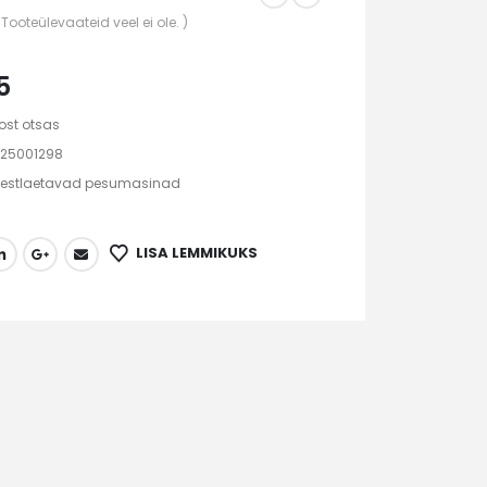
 Tooteülevaateid veel ei ole. )
5
ost otsas
25001298
Eestlaetavad pesumasinad
LISA LEMMIKUKS