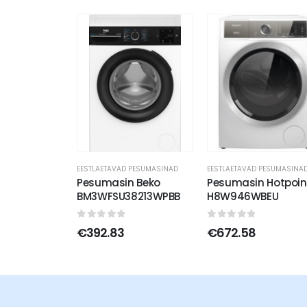
EESTLAETAVAD PESUMASINAD
EESTLAETAVAD PESUMASINA
Pesumasin Beko
Pesumasin Hotpoin
BM3WFSU38213WPBB
H8W946WBEU
0
out of 5
0
out of 5
€
392.83
€
672.58