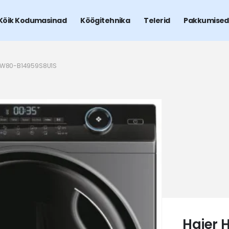
Kõik Kodumasinad
Köögitehnika
Telerid
Pakkumised
HW80-B14959S8U1S
Haier 