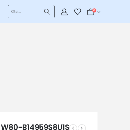
0
HW80-B14959S8U1S