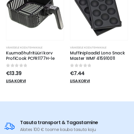
VÄIKESELE KODUTEHNIKALE
VÄIKESELE KODUTEHNIKALE
Muffiniplaadid Lono Snack
Varumopp Lamart LT8027-
Master WMF 415910011
le
0
out of 5
0
out of 5
€
7.44
€
3.35
LISA KORVI
LISA KORVI
Tasuta transport & Tagastamine
Alates 100 € toome kauba tasuta koju