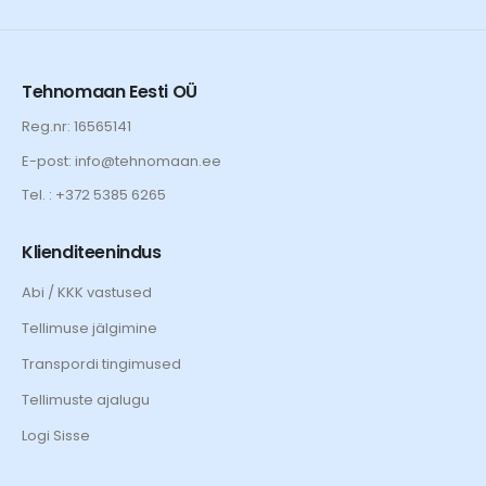
Tehnomaan Eesti OÜ
Reg.nr: 16565141
E-post: info@tehnomaan.ee
Tel. : +372 5385 6265
Klienditeenindus
Abi / KKK vastused
Tellimuse jälgimine
Transpordi tingimused
Tellimuste ajalugu
Logi Sisse