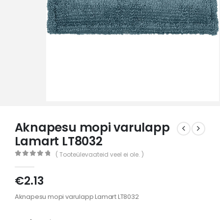
Aknapesu mopi varulapp
Lamart LT8032
( Tooteülevaateid veel ei ole. )
0
out of 5
€
2.13
Aknapesu mopi varulapp Lamart LT8032