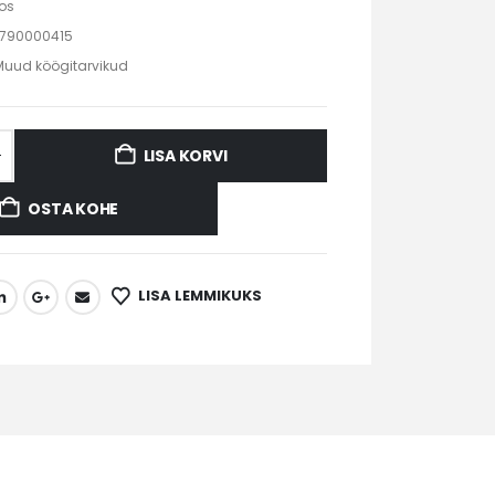
os
790000415
Muud köögitarvikud
LISA KORVI
OSTA KOHE
LISA LEMMIKUKS