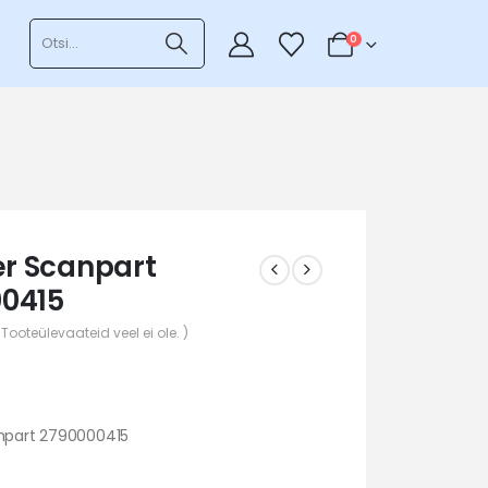
0
ter Scanpart
0415
 Tooteülevaateid veel ei ole. )
anpart 2790000415