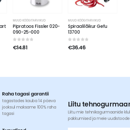
MUUD KÖÖGITARVIKUD
MUUD KÖÖGITARVIKUD
art
Pipratoos Fissler 020-
Spiraalilõikur Gefu
090-25-000
13700
0
out of 5
0
out of 5
€
14.81
€
36.46
Raha tagasi garantii
tagastades kauba 14 päeva
Liitu tehnogurmaa
jooksul maksame 100% raha
Liitu mie tehnikagurmaanide kl
tagasi
pakkumised ja meie uudistoodete