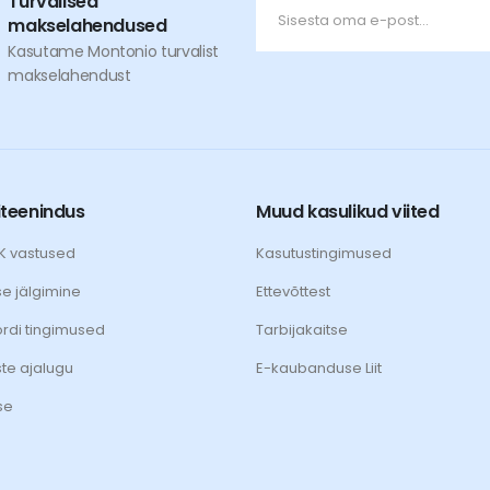
Turvalised
makselahendused
Kasutame Montonio turvalist
makselahendust
iteenindus
Muud kasulikud viited
KK vastused
Kasutustingimused
se jälgimine
Ettevõttest
rdi tingimused
Tarbijakaitse
ste ajalugu
E-kaubanduse Liit
se