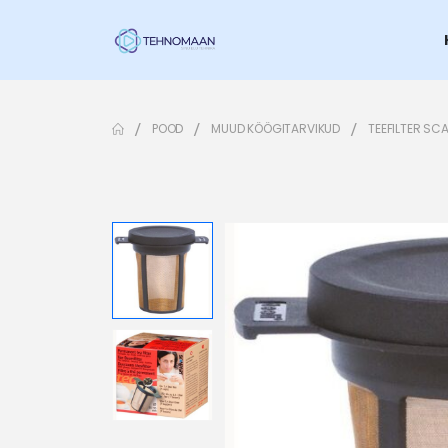
POOD
MUUD KÖÖGITARVIKUD
TEEFILTER SC