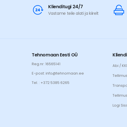
Klienditugi 24/7
Vastame teile alati ja kiirelt
Tehnomaan Eesti OÜ
Kliend
Reg.nr: 16565141
Abi / K
E-post: info@tehnomaan.ee
Tellimu
Tel. : +372 5385 6265
Transpo
Tellimu
Logi Sis