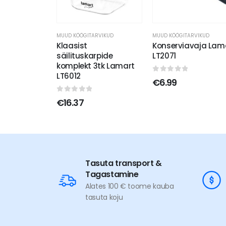
MUUD KÖÖGITARVIKUD
MUUD KÖÖGITARVIKUD
Klaasist
Konserviavaja Lam
säilituskarpide
LT2071
komplekt 3tk Lamart
LT6012
0
out of 5
€
6.99
0
out of 5
€
16.37
Tasuta transport &
Tagastamine
Alates 100 € toome kauba
tasuta koju