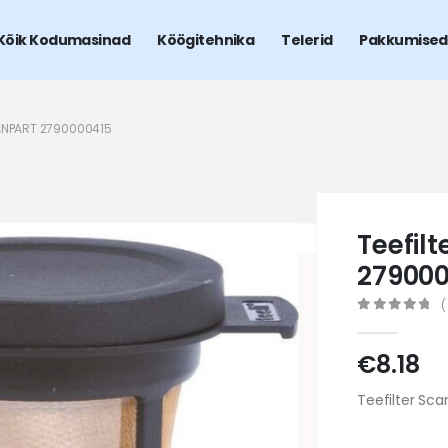
Kõik Kodumasinad
Köögitehnika
Telerid
Pakkumised
ANPART 2790000415
Teefil
279000
(
0
out of 5
€
8.18
Teefilter Sc