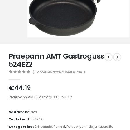
Praepann AMT Gastroguss
524EZ2
( Tooteülevaateid veel ei ole. )
0
out of 5
€
44.19
Praepann AMT Gastroguss 524EZ2
Saadavus:
Laos
Tootekood:
524EZ2
Kategooriad:
Grillpannid
,
Pannid
,
Pottide, pannide ja kastrulite