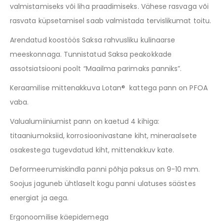
valmistamiseks või liha praadimiseks. Vähese rasvaga või
rasvata küpsetamisel saab valmistada tervislikumat toitu.
Arendatud koostöös Saksa rahvusliku kulinaarse
meeskonnaga. Tunnistatud Saksa peakokkade
assotsiatsiooni poolt “Maailma parimaks panniks”.
Keraamilise mittenakkuva Lotan® kattega pann on PFOA
vaba.
Valualumiiniumist pann on kaetud 4 kihiga:
titaaniumoksiid, korrosioonivastane kiht, mineraalsete
osakestega tugevdatud kiht, mittenakkuv kate.
Deformeerumiskindla panni põhja paksus on 9-10 mm.
Soojus jaguneb ühtlaselt kogu panni ulatuses säästes
energiat ja aega.
Ergonoomilise käepidemega