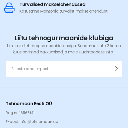
Turvalised makselahendused
Kasutame Montonio turvalist makselahendust
Liitu tehnogurmaanide klubiga
Liitu mie tehnikagurmaanide klubiga. Saadame sulle 2 korda
kuus parimad pakkumised ja meie uudistoodete info...
Tehnomaan Eesti OÜ
Reg.nr: 16565141
E-post: info@tehnomaan.ee