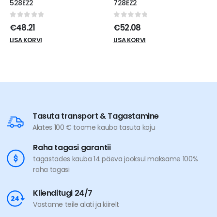
728EZ2
28cm Fissler 045-501-28-
100
0
out of 5
€
52.08
0
out of 5
€
43.52
LISA KORVI
LISA KORVI
Tasuta transport & Tagastamine
Alates 100 € toome kauba tasuta koju
Raha tagasi garantii
tagastades kauba 14 päeva jooksul maksame 100%
raha tagasi
Klienditugi 24/7
Vastame teile alati ja kiirelt